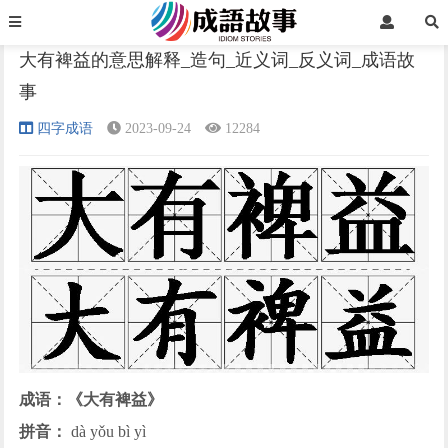
首页
四字成语
正文
大有裨益的意思解释_造句_近义词_反义词_成语故
事
›
›
›
四字成语
2023-09-24
12284
成语：《大有裨益》
拼音：
dà yǒu bì yì