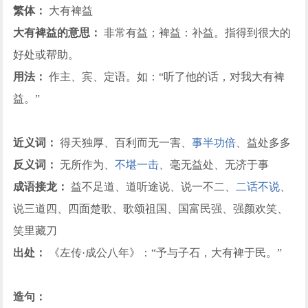
繁体：
大有裨益
大有裨益的意思：
非常有益；裨益：补益。指得到很大的
好处或帮助。
用法：
作主、宾、定语。如：“听了他的话，对我大有裨
益。”
近义词：
得天独厚、百利而无一害、
事半功倍
、益处多多
反义词：
无所作为、
不堪一击
、毫无益处、无济于事
成语接龙：
益不足道、道听途说、说一不二、
二话不说
、
说三道四、四面楚歌、歌颂祖国、国富民强、强颜欢笑、
笑里藏刀
出处：
《左传·成公八年》：“予与子石，大有裨于民。”
造句：