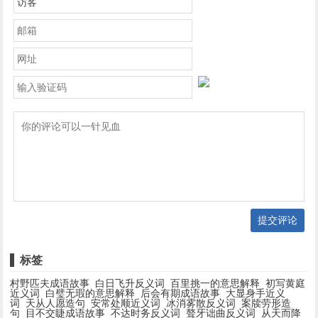
提交评论
标签
村野匹夫成语故事
白日飞升反义词
百里挑一的意思解释
初写黄庭
近义词
白璧无瑕的意思解释
后会有期成语故事
大显身手近义
词
天从人愿造句
安常处顺近义词
冰消雾散反义词
案牍劳形造
句
目不交睫成语故事
不达时务反义词
聱牙诎曲反义词
从天而降