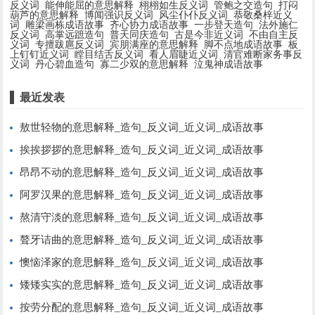
反义词
能伸能屈的意思解释
栩栩如生反义词
管鲍之交造句
打闷
葫芦的意思解释
博闻强识反义词
风尘仆仆反义词
恭敬桑梓近义
词
雕梁画栋成语故事
齐心协力成语故事
一步登天造句
法外施仁
反义词
高掌远蹠造句
普天同庆造句
古是今非近义词
不由自主反
义词
专擅跋扈反义词
宾朋满座的意思解释
脚不点地成语故事
板
上钉钉近义词
瞠目结舌反义词
看人眉睫近义词
清官难断家务事反
义词
丹心碧血造句
寡二少双的意思解释
泣鬼神成语故事
最近发表
敖世轻物的意思解释_造句_反义词_近义词_成语故事
挨挨拶拶的意思解释_造句_反义词_近义词_成语故事
昂昂不动的意思解释_造句_反义词_近义词_成语故事
阿罗汉果的意思解释_造句_反义词_近义词_成语故事
熬清守淡的意思解释_造句_反义词_近义词_成语故事
聱牙诘曲的意思解释_造句_反义词_近义词_成语故事
懊恼泽家的意思解释_造句_反义词_近义词_成语故事
矮矮实实的意思解释_造句_反义词_近义词_成语故事
按劳分配的意思解释_造句_反义词_近义词_成语故事