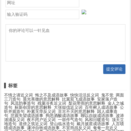
提交评论
标签
不情之请近义词
悔之不及成语故事
快快活活反义词
鬼不觉
两面
三刀造句
晨光熹微的意思解释
比翼双飞成语故事
安家落户造
句
风流韵事造句
残羹冷炙近义词
梨花带雨的意思解释
金人之缄
造句
标新创异的意思解释
大张挞伐近义词
百年树人成语故事
公
听并观造句
朴素无华反义词
亘古不灭的意思解释
因人成事造
句
悲观失望成语故事
狗恶酒酸成语故事
聊以自娱成语故事
波涛
汹涌反义词
夜不闭户近义词
一鼓作气造句
风和日暖造句
顶天立
地造句
道傍之筑近义词
登山临水造句
戴月披星成语故事
人言啧
啧成语故事
谦冲自牧成语故事
不宣而战反义词
奄奄一息近义