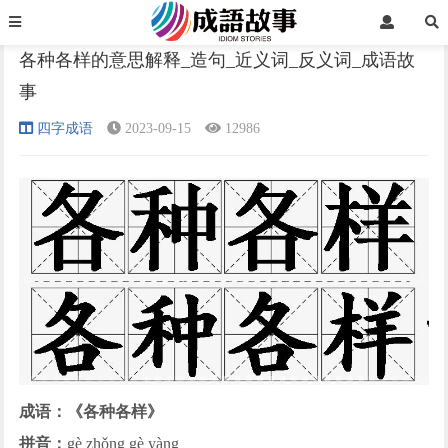
首页
四字成语
正文
各种各样的意思解释_造句_近义词_反义词_成语故
事
›
›
›
四字成语
2023-09-15
12986
成语：《各种各样》
拼音：
gè zhǒng gè yàng