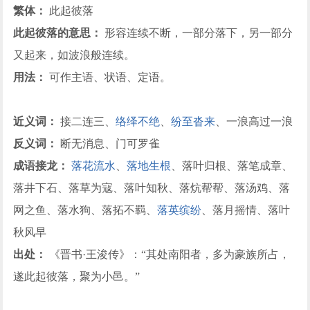
繁体：
此起彼落
此起彼落的意思：
形容连续不断，一部分落下，另一部分
又起来，如波浪般连续。
用法：
可作主语、状语、定语。
近义词：
接二连三、
络绎不绝
、
纷至沓来
、一浪高过一浪
反义词：
断无消息、门可罗雀
成语接龙：
落花流水
、
落地生根
、落叶归根、落笔成章、
落井下石、落草为寇、落叶知秋、落炕帮帮、落汤鸡、落
网之鱼、落水狗、落拓不羁、
落英缤纷
、落月摇情、落叶
秋风早
出处：
《晋书·王浚传》：“其处南阳者，多为豪族所占，
遂此起彼落，聚为小邑。”