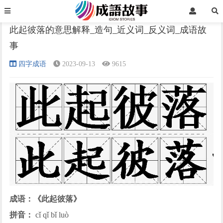
首页
四字成语
正文
此起彼落的意思解释_造句_近义词_反义词_成语故
事
›
›
›
四字成语
2023-09-13
9615
成语：《此起彼落》
拼音：
cǐ qǐ bǐ luò