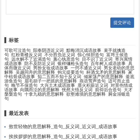
提交评论
标签
可歌可泣造句
阳奉阴违近义词
黯晦消沉成语故事
束手就擒造
句
红粉青楼反义词
不分胜负近义词
惊心悼胆造句
富埒王侯造
句
远水解不了近渴造句
蕙心纨质造句
目不识丁近义词
寄兴寓情
成语故事
防不及防近义词
银样镴枪头造句
百年树人成语故事
具
体而微近义词
男扮女妆成语故事
一窍不通近义词
男女老幼的意思
解释
吴越同舟的意思解释
钩元提要造句
杯酒戈矛的意思解释
冢
中枯骨成语故事
知二五而不知十反义词
倾家荡产的意思解释
釜底
游鱼造句
眉毛胡子一把抓的意思解释
燕语莺声造句
适可而止造
句
晚节不保造句
大兴土木成语故事
厝火积薪近义词
对景伤情成
语故事
向隅而泣的意思解释
恍然大悟反义词
前仰后合造句
大才
槃槃造句
十拿九稳的意思解释
欲壑难填的意思解释
屙金溺银造
句
最近发表
敖世轻物的意思解释_造句_反义词_近义词_成语故事
挨挨拶拶的意思解释_造句_反义词_近义词_成语故事