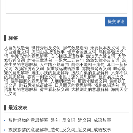
提交评论
标签
人自为战造句
班行秀出反义词
屏气敛息造句
秉要执本反义词
夫
子自道近义词
恩同山岳成语故事
齿牙余论反义词
鸟惊兽骇近义
词
牛溲马渤的意思解释
安心恬荡成语故事
黯淡无光近义词
力学
笃行近义词
约法三章造句
一退六二五造句
急急如律令反义词
涂
炭生灵的意思解释
人生路不熟造句
两尧不能相王造句
耳目一新反
义词
发扬蹈厉近义词
负重致远成语故事
寡鹄孤鸾近义词
哗众取
宠的意思解释
雕虫小技的意思解释
股战而栗的意思解释
六亲不认
的意思解释
春宵一刻近义词
名胜古迹的意思解释
显而易见近义
词
蹑手蹑脚的意思解释
人烟稠密造句
肝肠寸断近义词
黄绵袄子
反义词
肺石风清成语故事
日月丽天的意思解释
浅斟低唱造句
恶
语相加的意思解释
雾里看花反义词
大杖则走的意思解释
海阔天空
近义词
最近发表
敖世轻物的意思解释_造句_反义词_近义词_成语故事
挨挨拶拶的意思解释_造句_反义词_近义词_成语故事