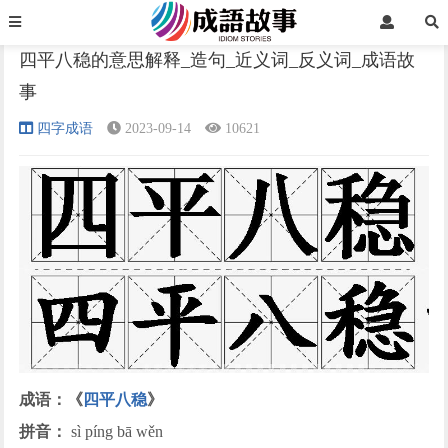
首页
四字成语
正文
四平八稳的意思解释_造句_近义词_反义词_成语故
事
›
›
›
四字成语
2023-09-14
10621
成语：《
四平八稳
》
拼音：
sì píng bā wěn