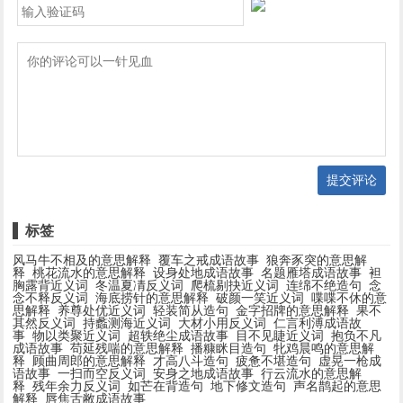
提交评论
标签
风马牛不相及的意思解释
覆车之戒成语故事
狼奔豕突的意思解
释
桃花流水的意思解释
设身处地成语故事
名题雁塔成语故事
袒
胸露背近义词
冬温夏凊反义词
爬梳剔抉近义词
连绵不绝造句
念
念不释反义词
海底捞针的意思解释
破颜一笑近义词
喋喋不休的意
思解释
养尊处优近义词
轻装简从造句
金字招牌的意思解释
果不
其然反义词
持蠡测海近义词
大材小用反义词
仁言利溥成语故
事
物以类聚近义词
超轶绝尘成语故事
目不见睫近义词
抱负不凡
成语故事
苟延残喘的意思解释
播糠眯目造句
牝鸡晨鸣的意思解
释
顾曲周郎的意思解释
才高八斗造句
疲惫不堪造句
虚晃一枪成
语故事
一扫而空反义词
安身之地成语故事
行云流水的意思解
释
残年余力反义词
如芒在背造句
地下修文造句
声名鹊起的意思
解释
唇焦舌敝成语故事