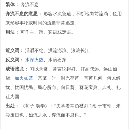
繁体：
奔流不息
奔流不息的意思：
形容水流急速，不断地向前流淌，也用
来形容事物或时间的流逝非常迅速。
用法：
可作主、谓、宾语或定语。
近义词：
滔滔不绝、洪流澎湃、滚滚长江
反义词：
水深火热
、水滴石穿
成语接龙：
习以为常、常言说得好、好高骛远、远山如
黛、
如火如荼
、荼靡一时、时光荏苒、苒苒几何、何以解
忧、忧国忧民、民心所向、向日葵、葵花宝典、典礼、礼
让为国
出处：
《荀子·劝学》：“夫学者常负杖剑而朝于市朝，未
尝废日也，如流之水，奔流而不息也。”