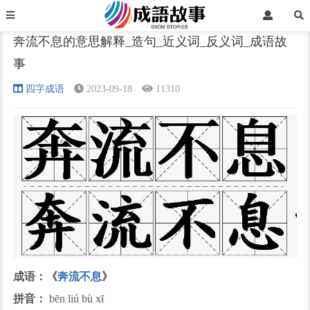
首页
四字成语
正文
奔流不息的意思解释_造句_近义词_反义词_成语故
事
›
›
›
四字成语
2023-09-18
11310
成语：《
奔流不息
》
拼音：
bēn liú bù xī