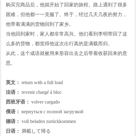
购买完商品后，他就开始了回家的旅程。路上遇到了很多
困难，但他都一一克服了。终于，经过几天几夜的努力，
他带着满满的货物回到了家乡。
当他回到家时，家人都非常高兴。他们看到李明带回了这
么多的货物，都觉得他这次出行真的是满载而归。
从此，这个成语就被用来形容出去之后带着收获回来的意
思。
英文：
return with a full load
法语：
revenir chargé à bloc
西班牙语：
volver cargado
俄语：
вернуться с полной загрузкой
德语：
voll beladen zurückkommen
日语：
満載して帰る