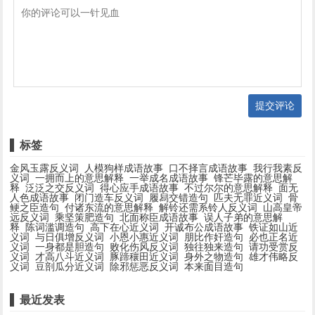
提交评论
标签
金风玉露反义词
人模狗样成语故事
口不择言成语故事
我行我素反
义词
一拥而上的意思解释
一举成名成语故事
锋芒毕露的意思解
释
泛泛之交反义词
得心应手成语故事
不过尔尔的意思解释
面无
人色成语故事
闭门造车反义词
履舄交错造句
匹夫无罪近义词
骨
鲠之臣造句
付诸东流的意思解释
解铃还需系铃人反义词
山高皇帝
远反义词
乘坚策肥造句
北面称臣成语故事
误人子弟的意思解
释
陈词滥调造句
高下在心近义词
开诚布公成语故事
铁证如山近
义词
与日俱增反义词
小恩小惠近义词
朋比作奸造句
必也正名近
义词
一身都是胆造句
败化伤风反义词
独往独来造句
请功受赏反
义词
才高八斗近义词
豚蹄穰田近义词
身外之物造句
雄才伟略反
义词
豆剖瓜分近义词
除邪惩恶反义词
本来面目造句
最近发表