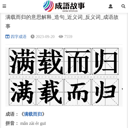
首页
四字成语
正文
满载而归的意思解释_造句_近义词_反义词_成语故
事
›
›
›
四字成语
2023-09-20
7559
成语：《
满载而归
》
拼音：
mǎn zài ér guī