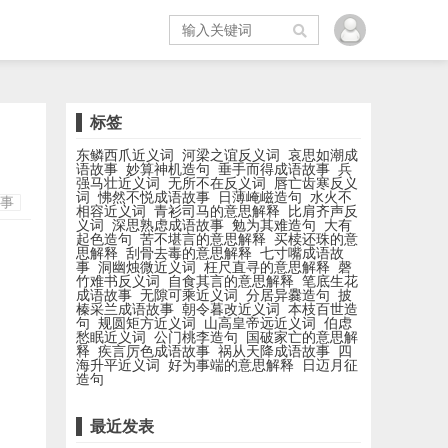
标签
东鳞西爪近义词
河梁之谊反义词
哀思如潮成
语故事
妙算神机造句
垂手而得成语故事
兵
强马壮近义词
无所不在反义词
唇亡齿寒反义
词
怫然不悦成语故事
日薄崦嵫造句
水火不
事
相容近义词
青衫司马的意思解释
比肩齐声反
义词
深思熟虑成语故事
勉为其难造句
大有
起色造句
苦不堪言的意思解释
买椟还珠的意
思解释
刮骨去毒的意思解释
七寸嘴成语故
事
洞幽烛微近义词
枉尺直寻的意思解释
磬
竹难书反义词
自食其言的意思解释
笔底生花
成语故事
无隙可乘近义词
分居异爨造句
披
榛采兰成语故事
朝令暮改近义词
本枝百世造
句
规圆矩方近义词
山高皇帝远近义词
伯虑
愁眠近义词
公门桃李造句
国破家亡的意思解
释
疾言厉色成语故事
祸从天降成语故事
四
海升平近义词
好为事端的意思解释
日迈月征
造句
最近发表