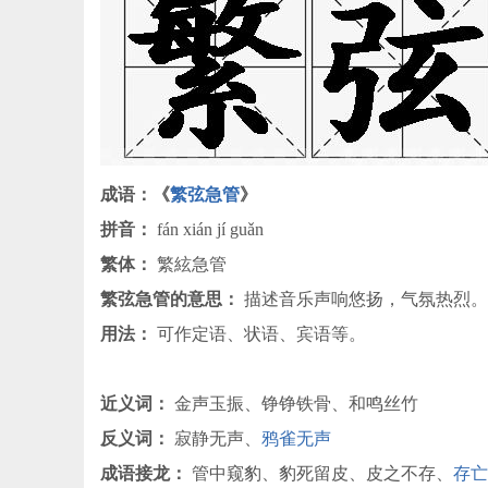
成语：《
繁弦急管
》
拼音：
fán xián jí guǎn
繁体：
繁絃急管
繁弦急管的意思：
描述音乐声响悠扬，气氛热烈。
用法：
可作定语、状语、宾语等。
近义词：
金声玉振、铮铮铁骨、和鸣丝竹
反义词：
寂静无声、
鸦雀无声
成语接龙：
管中窥豹、豹死留皮、皮之不存、
存亡