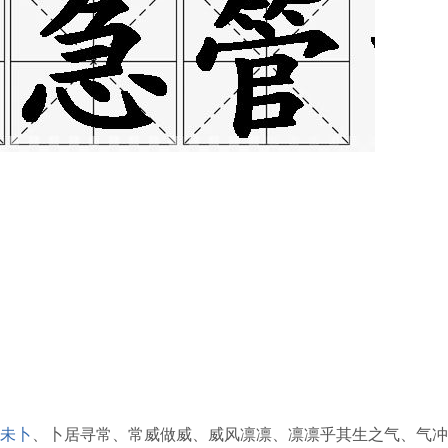
未卜
、卜居寻常、常威做威、威风凛凛、凛凛乎其生之气、气冲