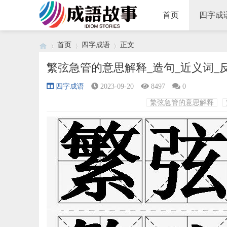
首页
四字成
首页
四字成语
正文
繁弦急管的意思解释_造句_近义词_
四字成语
2023-09-20
8497
0
›
›
›
繁弦急管的意思解释