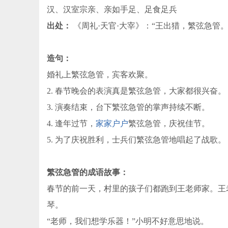
汉、汉室宗亲、亲如手足、足食足兵
出处：
《周礼·天官·大宰》：“王出猎，繁弦急管。
造句：
婚礼上繁弦急管，宾客欢聚。
2. 春节晚会的表演真是繁弦急管，大家都很兴奋。
3. 演奏结束，台下繁弦急管的掌声持续不断。
4. 逢年过节，
家家户户
繁弦急管，庆祝佳节。
5. 为了庆祝胜利，士兵们繁弦急管地唱起了战歌。
繁弦急管的成语故事：
春节的前一天，村里的孩子们都跑到王老师家。王
琴。
“老师，我们想学乐器！”小明不好意思地说。