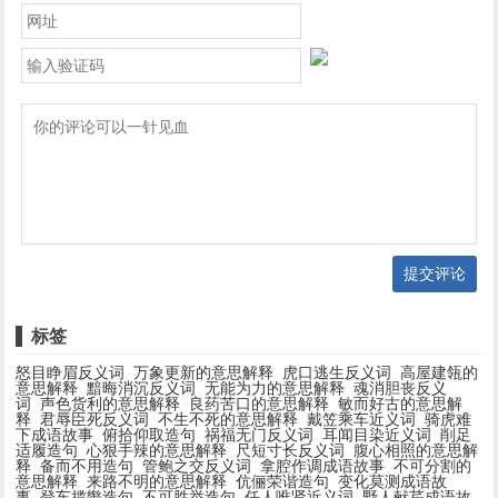
提交评论
标签
怒目睁眉反义词
万象更新的意思解释
虎口逃生反义词
高屋建瓴的
意思解释
黯晦消沉反义词
无能为力的意思解释
魂消胆丧反义
词
声色货利的意思解释
良药苦口的意思解释
敏而好古的意思解
释
君辱臣死反义词
不生不死的意思解释
戴笠乘车近义词
骑虎难
下成语故事
俯拾仰取造句
祸福无门反义词
耳闻目染近义词
削足
适履造句
心狠手辣的意思解释
尺短寸长反义词
腹心相照的意思解
释
备而不用造句
管鲍之交反义词
拿腔作调成语故事
不可分割的
意思解释
来路不明的意思解释
伉俪荣谐造句
变化莫测成语故
事
登车揽辔造句
不可胜举造句
任人唯贤近义词
野人献芹成语故