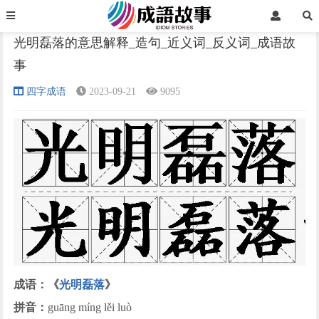
首页
四字成语
正文
光明磊落的意思解释_造句_近义词_反义词_成语故
事
›
›
›
四字成语
2023-09-21
9095
成语：《
光明磊落
》
拼音：
guāng míng lěi luò