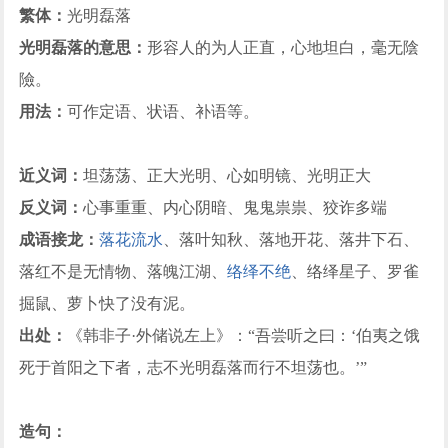
繁体：
光明磊落
光明磊落的意思：
形容人的为人正直，心地坦白，毫无陰
險。
用法：
可作定语、状语、补语等。
近义词：
坦荡荡、正大光明、心如明镜、光明正大
反义词：
心事重重、内心阴暗、鬼鬼祟祟、狡诈多端
成语接龙：
落花流水
、落叶知秋、落地开花、落井下石、
落红不是无情物、落魄江湖、
络绎不绝
、络绎星子、罗雀
掘鼠、萝卜快了没有泥。
出处：
《韩非子·外储说左上》：“吾尝听之曰：‘伯夷之饿
死于首阳之下者，志不光明磊落而行不坦荡也。’”
造句：