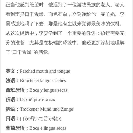
正当他感到绝望时，他遇到了一位游牧民族的老人。老人
看到李昊口干舌燥、面色苍白，立刻递给他一壶羊奶。李
昊感激地喝了下去，那是他有生以来觉得最美味的饮料。
从这次经历中，李昊学到了一个重要的教训：旅行需要充
分的准备，尤其是在极端的环境中。他还更加深刻地理解
了“口干舌燥”的感觉。
英文：
Parched mouth and tongue
法语：
Bouche et langue sèches
西班牙语：
Boca y lengua secas
俄语：
Сухой рот и язык
德语：
Trockener Mund und Zunge
日语：
口が渇いて舌が乾く
葡萄牙语：
Boca e língua secas