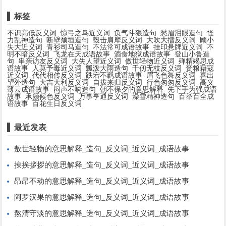
标签
不识高低反义词
惊弓之鸟近义词
负气斗狠造句
愁眉泪眼造句
怪
力乱神造句
断壁颓垣造句
毂击肩摩反义词
大吹大擂反义词
顾小
失大近义词
青衫司马造句
不法常可成语故事
挂印悬牌近义词
不
明不暗反义词
飞龙在天成语故事
酒食地狱成语故事
登山小鲁造
句
串亲访友反义词
大失人望近义词
傲世轻物近义词
殚精竭思成
语故事
人莫予毒近义词
瓢泼大雨造句
千仞无枝反义词
赍粮藉寇
近义词
代代相传反义词
跌宕不羁成语故事
眉飞色舞反义词
喜出
望外造句
大吉大利反义词
自拔来归反义词
行色匆匆反义词
高义
薄云成语故事
闷声不响造句
朝不保夕的意思解释
先下手为强成语
故事
承颜候色反义词
万事亨通反义词
澡雪精神造句
百举百全成
语故事
百花生日反义词
最近发表
敖世轻物的意思解释_造句_反义词_近义词_成语故事
挨挨拶拶的意思解释_造句_反义词_近义词_成语故事
昂昂不动的意思解释_造句_反义词_近义词_成语故事
阿罗汉果的意思解释_造句_反义词_近义词_成语故事
熬清守淡的意思解释_造句_反义词_近义词_成语故事