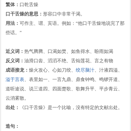
繁体：
口乾舌燥
口干舌燥的意思：
形容口中非常干渴。
用法：
可作主、谓、宾语。例如：“他口干舌燥地说完了那
些话。”
近义词：
热气腾腾、口渴如焚、如鱼得水、盼雨如渴
反义词：
油滑口齿、滔滔不绝、舌灿莲花、言之有物
成语接龙：
燥火攻心、心如刀绞、
绞尽脑汁
、汁液四溢、
溢于言表
、表里如一、一言九鼎、鼎食钟鸣、鸣锣开道、
道听途说、说三道四、四面楚歌、歌舞升平、平步青云、
云消雾散。
出处：
《口干舌燥》是一个比喻，没有特定的文献出处。
造句：