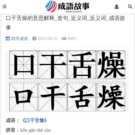
首页
四字成语
正文
口干舌燥的意思解释_造句_近义词_反义词_成语故
事
›
›
›
四字成语
2023-09-22
8993
成语：《
口干舌燥
》
拼音：
kǒu gān shé zào