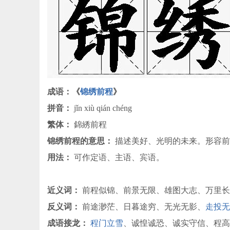
成语：《
锦绣前程
》
拼音：
jǐn xiù qián chéng
繁体：
錦綉前程
锦绣前程的意思：
描述美好、光明的未来。形容前
用法：
可作定语、主语、宾语。
近义词：
前程似锦、前景无限、雄图大志、万里长
反义词：
前途渺茫、日暮途穷、无光无影、
走投无
成语接龙：
程门立雪
、诚惶诚恐、诚实守信、程高