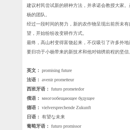
建议村民尝试新的耕种方法，并承诺会教授大家。
杨的团队。
经过一段时间的努力，新的农作物呈现出前所未有
望，开始纷纷改变耕作方式。
最终，高山村变得富饶起来，不仅吸引了许多外地
要归功于小杨带来的新技术和他对锦绣前程的坚信
英文：
promising future
法语：
avenir prometteur
西班牙语：
futuro prometedor
俄语：
многообещающее будущее
德语：
vielversprechende Zukunft
日语：
有望な未来
葡萄牙语：
futuro promissor