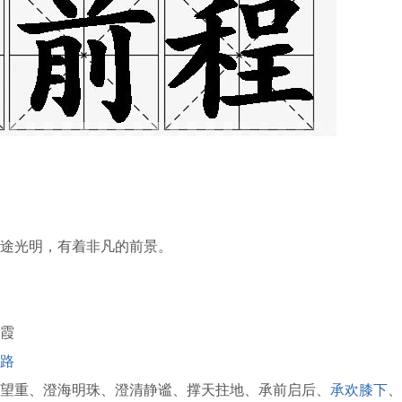
途光明，有着非凡的前景。
霞
路
望重、澄海明珠、澄清静谧、撑天拄地、承前启后、
承欢膝下
、