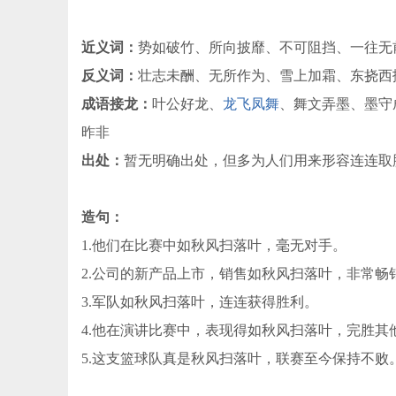
近义词：
势如破竹、所向披靡、不可阻挡、一往无
反义词：
壮志未酬、无所作为、雪上加霜、东挠西
成语接龙：
叶公好龙、
龙飞凤舞
、舞文弄墨、墨守
昨非
出处：
暂无明确出处，但多为人们用来形容连连取
造句：
1.他们在比赛中如秋风扫落叶，毫无对手。
2.公司的新产品上市，销售如秋风扫落叶，非常畅
3.军队如秋风扫落叶，连连获得胜利。
4.他在演讲比赛中，表现得如秋风扫落叶，完胜其
5.这支篮球队真是秋风扫落叶，联赛至今保持不败