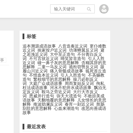
标签
追本溯源成语故事
八音迭奏近义词
更仆难数
近义词
挨家按户近义词
功薄蝉翼反义词
避
之若浼近义词
大中至正造句
不分青白反义
词
不可言状近义词
啼笑皆非造句
引人入胜
事
近义词
碰一鼻子灰的意思解释
含糊其辞的意
思解释
二童一马反义词
诡衔窃辔反义词
跋
履山川近义词
痛入骨髓成语故事
狐死首丘造
句
不惜血本近义词
引人入胜造句
不吝赐教
造句
繁枝细节的意思解释
操刀必割反义
词
大庭广众成语故事
周而复始反义词
徇私
枉法成语故事
河水不犯井水成语故事
飘泊无
定反义词
鞍马之劳近义词
大行大市反义
词
恩威并行造句
弥天大谎造句
不敢掠美成
语故事
天翻地覆的意思解释
儿女情长的意思
解释
推波助澜反义词
春宵一刻近义词
熬肠
刮肚的意思解释
心血来潮造句
改恶向善成语
故事
最近发表