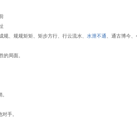
前
扯
成规、规规矩矩、矩步方行、行云流水、
水泄不通
、通古博今、
胜的局面。
销。
他对手。
。