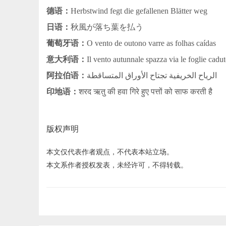
德语：
Herbstwind fegt die gefallenen Blätter weg
日语：
秋風が落ち葉を払う
葡萄牙语：
O vento de outono varre as folhas caídas
意大利语：
Il vento autunnale spazza via le foglie cadut
阿拉伯语：
الرياح الخريفية تجتاح الأوراق المتساقطة
印地语：
शरद ऋतु की हवा गिरे हुए पत्तों को साफ करती है
版权声明
本文仅代表作者观点，不代表本站立场。
本文系作者授权发表，未经许可，不得转载。