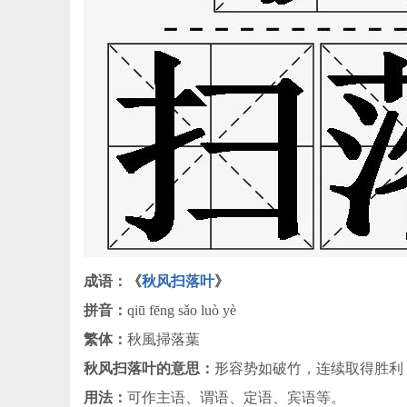
成语：《
秋风扫落叶
》
拼音：
qiū fēng sǎo luò yè
繁体：
秋風掃落葉
秋风扫落叶的意思：
形容势如破竹，连续取得胜利
用法：
可作主语、谓语、定语、宾语等。