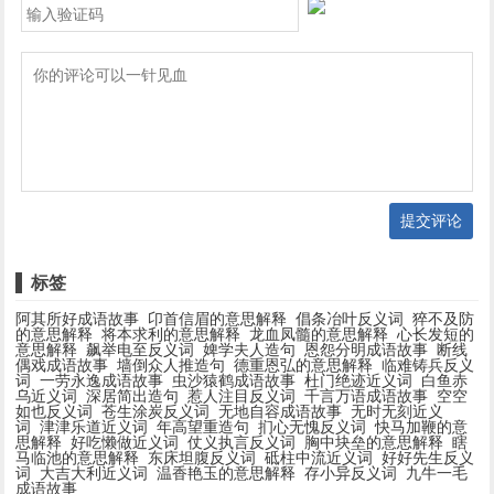
提交评论
标签
阿其所好成语故事
卬首信眉的意思解释
倡条冶叶反义词
猝不及防
的意思解释
将本求利的意思解释
龙血凤髓的意思解释
心长发短的
意思解释
飙举电至反义词
婢学夫人造句
恩怨分明成语故事
断线
偶戏成语故事
墙倒众人推造句
德重恩弘的意思解释
临难铸兵反义
词
一劳永逸成语故事
虫沙猿鹤成语故事
杜门绝迹近义词
白鱼赤
乌近义词
深居简出造句
惹人注目反义词
千言万语成语故事
空空
如也反义词
苍生涂炭反义词
无地自容成语故事
无时无刻近义
词
津津乐道近义词
年高望重造句
扪心无愧反义词
快马加鞭的意
思解释
好吃懒做近义词
仗义执言反义词
胸中块垒的意思解释
瞎
马临池的意思解释
东床坦腹反义词
砥柱中流近义词
好好先生反义
词
大吉大利近义词
温香艳玉的意思解释
存小异反义词
九牛一毛
成语故事