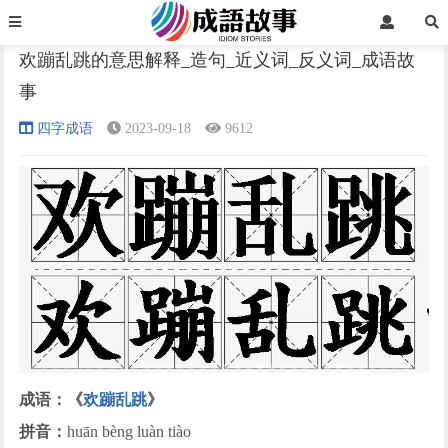
首页
四字成语
正文
欢蹦乱跳的意思解释_造句_近义词_反义词_成语故
事
›
›
›
四字成语
2023-09-18
9612
成语：《
欢蹦乱跳
》
拼音：
huān bèng luàn tiào