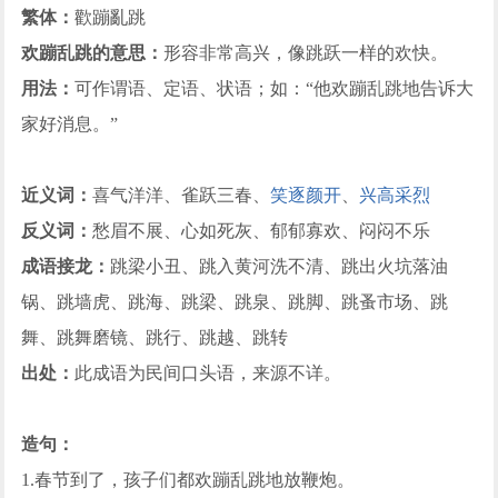
繁体：
歡蹦亂跳
欢蹦乱跳的意思：
形容非常高兴，像跳跃一样的欢快。
用法：
可作谓语、定语、状语；如：“他欢蹦乱跳地告诉大
家好消息。”
近义词：
喜气洋洋、雀跃三春、
笑逐颜开
、
兴高采烈
反义词：
愁眉不展、心如死灰、郁郁寡欢、闷闷不乐
成语接龙：
跳梁小丑、跳入黄河洗不清、跳出火坑落油
锅、跳墙虎、跳海、跳梁、跳泉、跳脚、跳蚤市场、跳
舞、跳舞磨镜、跳行、跳越、跳转
出处：
此成语为民间口头语，来源不详。
造句：
1.春节到了，孩子们都欢蹦乱跳地放鞭炮。