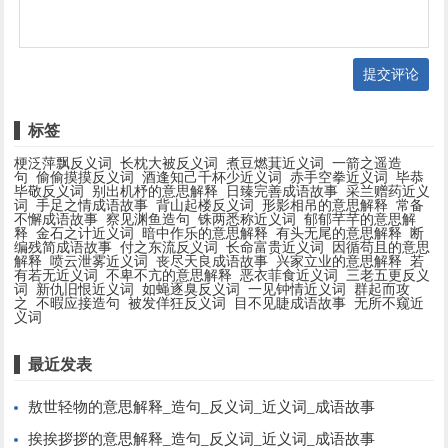
提交评论
标签
梗泛萍飘反义词
长枕大被反义词
煮豆燃萁近义词
一箭之遥造
句
偷偷摸摸反义词
酒逢知己千杯少近义词
赤手空拳近义词
毕恭
毕敬反义词
别出机杼的意思解释
日臻完善成语故事
采兰赠药近义
词
手足之情成语故事
背山起楼反义词
形影相吊的意思解释
常备
不懈成语故事
察见渊鱼造句
铢两悉称近义词
郁郁芊芊的意思解
释
金石之计近义词
暗中作乐的意思解释
有头无尾的意思解释
断
编残简成语故事
付之东流反义词
长命富贵近义词
因循苟且的意思
解释
喷云泄雾近义词
丧尽天良成语故事
兴家立业的意思解释
若
有若无近义词
不卑不亢的意思解释
恶衣菲食近义词
三老五更反义
词
新仇旧恨近义词
如蝇逐臭反义词
一见钟情近义词
群起而攻
之
不暇应接造句
被发佯狂反义词
目不见睫成语故事
无所不窥近
义词
最近发表
敖世轻物的意思解释_造句_反义词_近义词_成语故事
挨挨拶拶的意思解释_造句_反义词_近义词_成语故事