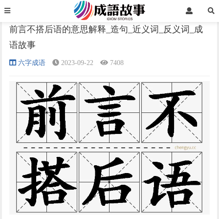
首页
六字成语
正文
前言不搭后语的意思解释_造句_近义词_反义词_成
语故事
›
›
›
六字成语
2023-09-22
7408