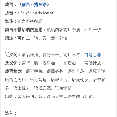
成语：《
前言不搭后语
》
拼音：
qián yán bù dā hòu yǔ
繁体：
前言不搭後語
前言不搭后语的意思：
说话内容前后矛盾，不相一致。
用法：
可作主、谓、宾、定、补语。
近义词：
前后矛盾、言行不一、前后不符、
口是心非
反义词：
言行一致、表里如一、前后如一、言听计从
成语接龙：
语不投机、语重心长、语出月蓉、语焉不详、
语言之无用、语近旨远、语峻山高、语无伦次、语带双
关、语出惊人、语浅言高、语短情长
出处：
暂无确切记载，多为日常口语中的形容词。
造句：