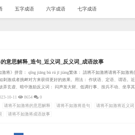
语
五字成语
六字成语
七字成语
的意思解释_造句_近义词_反义词_成语故事
》拼音： qǐng jiāng bù rú jī jiàng繁体： 請將不如激將请将不如激
不如刺激或者挑衅对方来获得更好的效果。用法： 作状语、定语、谓语。
、故弄玄虚、暗中激励反义词： 闷声发大财、低调行事、按兵不动、坐享
比心、将功折罪、将欲取之、将错就错、将计就计、将信将疑、将遇良才、
023-10-11
8654
0
、将虾钓鳖、将顺其美、将机就计、将官革职出处： 无明确出处，为民间
请将不如激将的意思解释
请将不如激将造句
请将不如激将近义词
.面对孩子的错误，有时请将不如激将。2.他明白，要...
词
请将不如激将成语故事