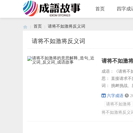
首页
四字成
首页
请将不如激将反义词
请将不如激将反义词
›
›
请将不如激将
成语：《请将不如激将
思： 直接请求
词： 挑衅挑战
语接龙： 将心
六字成语
2
有将、将星会友
请将不如激将
或造句。造句：1
将不如激将反义