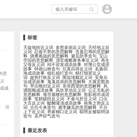
标签
天旋地转近义词
多愁多病近义词
天经地义反
义词
忍俊不禁的意思解释
含羞忍辱的意思解
释
骁勇善战的意思解释
避瓜防李造句
宝山
空回的意思解释
清官难断家务事近义词
再生
父母反义词
间不容发成语故事
对簿公堂成语
故事
钟鼎山林造句
任真自得近义词
名扬四
海成语故事
稳扎稳打造句
精打细算近义
将的意
词
趁热打铁反义词
围追堵截近义词
安身乐
近义
业成语故事
鬼鬼祟祟的意思解释
大展宏图造
句
早出晚归近义词
东张西望的意思解释
风
其成成
调雨顺成语故事
风吹草动近义词
公正无私的
意思解释
海市蜃楼的意思解释
形影相吊成语
将门
故事
笔耕砚田反义词
不食马肝近义词
口出
传说
大言反义词
醍醐灌顶成语故事
掎角之势反义
请
词
古往今来造句
避李嫌瓜的意思解释
不分
上下近义词
养家糊口近义词
聪明反被聪明误
造句
哀声叹气造句
最近发表