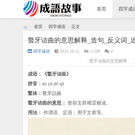
首页
四字成
首页
四字成语
正文
聱牙诘曲的意思解释_造句_反义词_
四字成语
2025-10-21
11599
0
›
›
›
聱牙诘曲的意思解释
成语：《聱牙诘曲》
拼音：
áo yá jié qū
繁体：
聱牙詰曲
聱牙诘曲的意思：
形容文辞艰涩难读。
用法：
作谓语、定语；用于文章等。