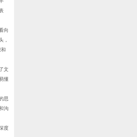
半
表
看向
头，
想和
了文
易懂
的思
和沟
深度