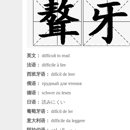
英文：
difficult to read
法语：
difficile à lire
西班牙语：
difícil de leer
俄语：
трудный для чтения
德语：
schwer zu lesen
日语：
読みにくい
葡萄牙语：
difícil de ler
意大利语：
difficile da leggere
阿拉伯语：
صعب القراءة