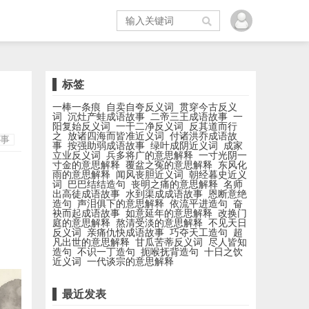
标签
一棒一条痕
自卖自夸反义词
贯穿今古反义
词
沉灶产蛙成语故事
二帝三王成语故事
一
阳复始反义词
一干二净反义词
反其道而行
之
放诸四海而皆准近义词
付诸洪乔成语故
事
事
按强助弱成语故事
绿叶成阴近义词
成家
立业反义词
兵多将广的意思解释
一寸光阴一
寸金的意思解释
覆盆之冤的意思解释
东风化
雨的意思解释
闻风丧胆近义词
朝经暮史近义
词
巴巴结结造句
丧明之痛的意思解释
名师
出高徒成语故事
水到渠成成语故事
恩断意绝
造句
声泪俱下的意思解释
依流平进造句
奋
袂而起成语故事
如意延年的意思解释
改换门
庭的意思解释
熬清受淡的意思解释
不见天日
反义词
亲痛仇快成语故事
巧夺天工造句
超
凡出世的意思解释
甘瓜苦蒂反义词
尽人皆知
造句
不识一丁造句
扼喉抚背造句
十日之饮
近义词
一代谈宗的意思解释
最近发表