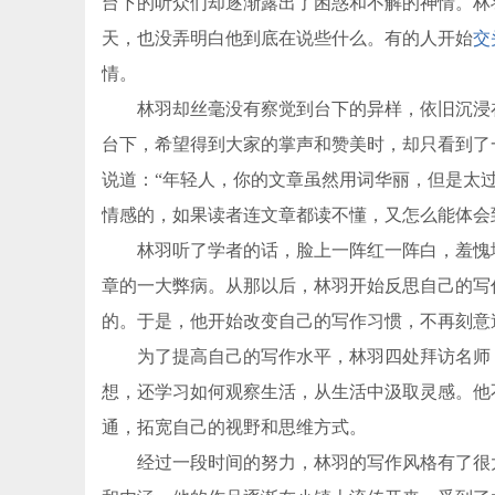
台下的听众们却逐渐露出了困惑和不解的神情。林
天，也没弄明白他到底在说些什么。有的人开始
交
情。
林羽却丝毫没有察觉到台下的异样，依旧沉浸在
台下，希望得到大家的掌声和赞美时，却只看到了
说道：“年轻人，你的文章虽然用词华丽，但是太
情感的，如果读者连文章都读不懂，又怎么能体会
林羽听了学者的话，脸上一阵红一阵白，羞愧地
章的一大弊病。从那以后，林羽开始反思自己的写
的。于是，他开始改变自己的写作习惯，不再刻意
为了提高自己的写作水平，林羽四处拜访名师，
想，还学习如何观察生活，从生活中汲取灵感。他
通，拓宽自己的视野和思维方式。
经过一段时间的努力，林羽的写作风格有了很大