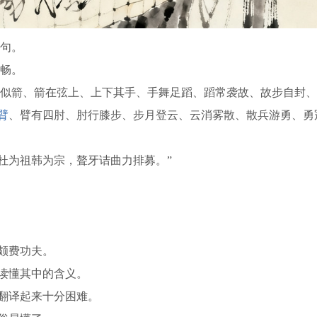
句。
畅。
似箭、箭在弦上、上下其手、手舞足蹈、蹈常袭故、故步自封、
臂
、臂有四肘、肘行膝步、步月登云、云消雾散、散兵游勇、勇
杜为祖韩为宗，聱牙诘曲力排募。”
都颇费功夫。
难读懂其中的含义。
，翻译起来十分困难。