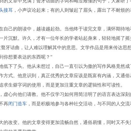
羽的文章中充满了聱牙诘曲的字词和晦涩难懂的句子，大家听了
头接耳
，小声议论起来；有的人则皱起了眉头，露出了不耐烦的
自己的朗读中，越读越起劲。当他终于读完文章，满怀期待地
一片沉默。许久，才有一位年长的学者站起身来，轻轻地摇了摇
过聱牙诘曲，让人难以理解其中的意思。文学作品是用来传达思
到你想要表达的东西呢？”
低下了头。他从未想过，自己一直引以为傲的写作风格竟然成
作方式。他意识到，真正优秀的文章应该是既富有内涵，又通俗
追求生僻字词的使用，而是更加注重文章的逻辑性和可读性。
虚心向他们请教。他不仅学习如何用简洁明了的语言表达深刻
不再
闭门造车
，而是积极地参与各种社交活动，与不同的人交流
的改变。他的文章变得更加流畅自然，通俗易懂，同时又不失