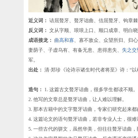
近义词：
诘屈聱牙、聱牙诎曲、佶屈聱牙、钩章棘
反义词：
文从字顺、琅琅上口、顺口成章、明白晓
成语接龙：
曲高和寡
、寡不敌众、众望所归、归心
妻荫子、子虚乌有、有备无患、患得患失、
失之交
军。
出处：
清·郑珍《论诗示诸生时代者将至》诗：“以
造句：
1. 这篇古文聱牙诘曲，很多学生都读不顺。
2. 他写的文章总是聱牙诘曲，让人难以理解。
3. 那本古籍中的文字聱牙诘曲，专家们研究起来
4. 这篇论文的语句聱牙诘曲，若非专业人士，很
5. 一些古代的骈文，虽然华美，但往往聱牙诘曲