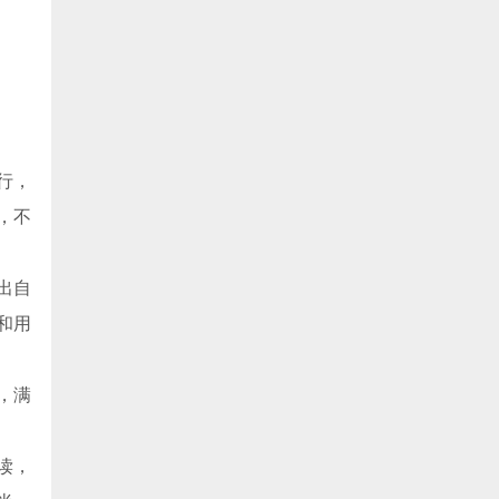
行，
，不
出自
和用
，满
读，