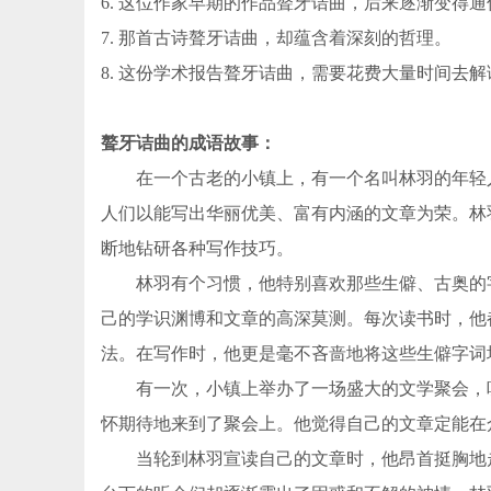
6. 这位作家早期的作品聱牙诘曲，后来逐渐变得
7. 那首古诗聱牙诘曲，却蕴含着深刻的哲理。
8. 这份学术报告聱牙诘曲，需要花费大量时间去解
聱牙诘曲的成语故事：
在一个古老的小镇上，有一个名叫林羽的年轻人
人们以能写出华丽优美、富有内涵的文章为荣。林
断地钻研各种写作技巧。
林羽有个习惯，他特别喜欢那些生僻、古奥的字
己的学识渊博和文章的高深莫测。每次读书时，他
法。在写作时，他更是毫不吝啬地将这些生僻字词
有一次，小镇上举办了一场盛大的文学聚会，吸
怀期待地来到了聚会上。他觉得自己的文章定能在
当轮到林羽宣读自己的文章时，他昂首挺胸地走