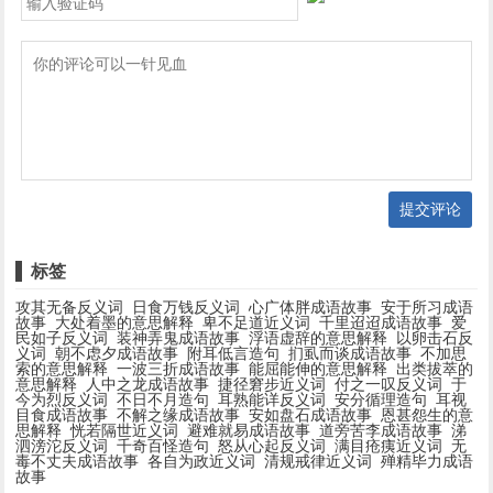
提交评论
标签
攻其无备反义词
日食万钱反义词
心广体胖成语故事
安于所习成语
故事
大处着墨的意思解释
卑不足道近义词
千里迢迢成语故事
爱
民如子反义词
装神弄鬼成语故事
浮语虚辞的意思解释
以卵击石反
义词
朝不虑夕成语故事
附耳低言造句
扪虱而谈成语故事
不加思
索的意思解释
一波三折成语故事
能屈能伸的意思解释
出类拔萃的
意思解释
人中之龙成语故事
捷径窘步近义词
付之一叹反义词
于
今为烈反义词
不日不月造句
耳熟能详反义词
安分循理造句
耳视
目食成语故事
不解之缘成语故事
安如盘石成语故事
恩甚怨生的意
思解释
恍若隔世近义词
避难就易成语故事
道旁苦李成语故事
涕
泗滂沱反义词
千奇百怪造句
怒从心起反义词
满目疮痍近义词
无
毒不丈夫成语故事
各自为政近义词
清规戒律近义词
殚精毕力成语
故事