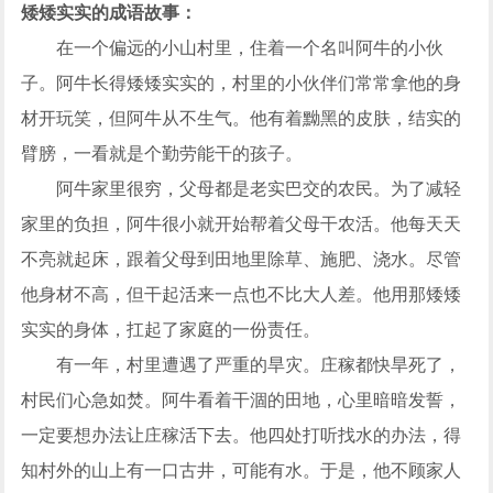
矮矮实实的成语故事：
在一个偏远的小山村里，住着一个名叫阿牛的小伙
子。阿牛长得矮矮实实的，村里的小伙伴们常常拿他的身
材开玩笑，但阿牛从不生气。他有着黝黑的皮肤，结实的
臂膀，一看就是个勤劳能干的孩子。
阿牛家里很穷，父母都是老实巴交的农民。为了减轻
家里的负担，阿牛很小就开始帮着父母干农活。他每天天
不亮就起床，跟着父母到田地里除草、施肥、浇水。尽管
他身材不高，但干起活来一点也不比大人差。他用那矮矮
实实的身体，扛起了家庭的一份责任。
有一年，村里遭遇了严重的旱灾。庄稼都快旱死了，
村民们心急如焚。阿牛看着干涸的田地，心里暗暗发誓，
一定要想办法让庄稼活下去。他四处打听找水的办法，得
知村外的山上有一口古井，可能有水。于是，他不顾家人