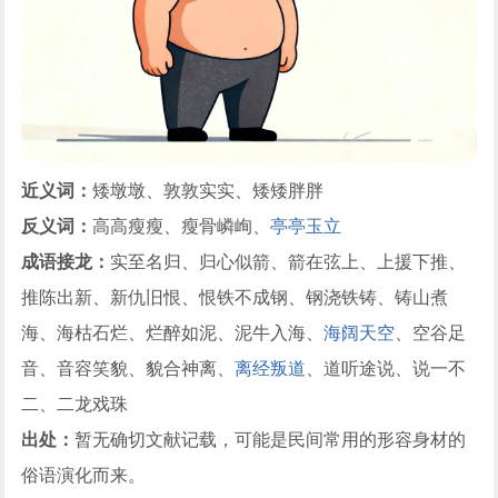
近义词：
矮墩墩、敦敦实实、矮矮胖胖
反义词：
高高瘦瘦、瘦骨嶙峋、
亭亭玉立
成语接龙：
实至名归、归心似箭、箭在弦上、上援下推、
推陈出新、新仇旧恨、恨铁不成钢、钢浇铁铸、铸山煮
海、海枯石烂、烂醉如泥、泥牛入海、
海阔天空
、空谷足
音、音容笑貌、貌合神离、
离经叛道
、道听途说、说一不
二、二龙戏珠
出处：
暂无确切文献记载，可能是民间常用的形容身材的
俗语演化而来。