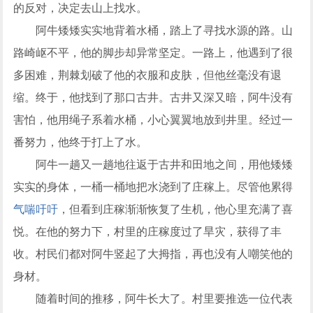
的反对，决定去山上找水。
阿牛矮矮实实地背着水桶，踏上了寻找水源的路。山
路崎岖不平，他的脚步却异常坚定。一路上，他遇到了很
多困难，荆棘划破了他的衣服和皮肤，但他丝毫没有退
缩。终于，他找到了那口古井。古井又深又暗，阿牛没有
害怕，他用绳子系着水桶，小心翼翼地放到井里。经过一
番努力，他终于打上了水。
阿牛一趟又一趟地往返于古井和田地之间，用他矮矮
实实的身体，一桶一桶地把水浇到了庄稼上。尽管他累得
气喘吁吁
，但看到庄稼渐渐恢复了生机，他心里充满了喜
悦。在他的努力下，村里的庄稼度过了旱灾，获得了丰
收。村民们都对阿牛竖起了大拇指，再也没有人嘲笑他的
身材。
随着时间的推移，阿牛长大了。村里要推选一位代表