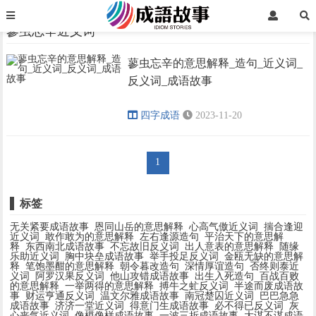
首页
蓼虫忘辛近义词
蓼虫忘辛近义词
蓼虫忘辛的意思解释_造句_近义词_
›
›
反义词_成语故事
四字成语
2023-11-20
1
标签
无关紧要成语故事
恩同山岳的意思解释
心高气傲近义词
揣合逢迎
近义词
敢作敢为的意思解释
左右逢源造句
平治天下的意思解
释
东西南北成语故事
不忘故旧反义词
出人意表的意思解释
随缘
乐助近义词
胸中块垒成语故事
举手投足反义词
金瓯无缺的意思解
释
笔饱墨酣的意思解释
朝令暮改造句
深情厚谊造句
否终则泰近
义词
阿罗汉果反义词
他山攻错成语故事
出生入死造句
百战百败
的意思解释
一举两得的意思解释
搏牛之虻反义词
半途而废成语故
事
财运亨通反义词
温文尔雅成语故事
南冠楚囚近义词
巴巴急急
成语故事
济济一堂近义词
得意门生成语故事
必不得已反义词
灰
心丧气近义词
像模像样成语故事
一波三折成语故事
大谋不谋成语