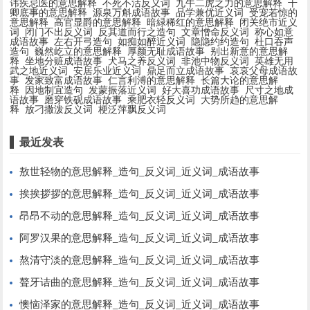
讳疾忌医的意思解释
不死不活反义词
九牛二虎之力的意思解释
干
卿底事的意思解释
源泉万斛成语故事
品学兼优近义词
受宠若惊的
意思解释
高官显爵的意思解释
暗緑稀红的意思解释
闭关绝市近义
词
闭门不出反义词
反其道而行之造句
文章憎命反义词
称心如意
成语故事
左右开弓造句
如痴如醉近义词
隐隐约约造句
杜口吞声
造句
巍然屹立的意思解释
厚颜无耻成语故事
别出新意的意思解
释
坐地分赃成语故事
犬马之养反义词
非池中物反义词
英雄无用
武之地近义词
安居乐业近义词
鼎足而立成语故事
哀哀父母成语故
事
发家致富成语故事
仁言利溥的意思解释
长篇大论的意思解
释
因地制宜造句
发蒙振落近义词
好大喜功成语故事
尺寸之地成
语故事
磨穿铁砚成语故事
乘肥衣轻反义词
大势所趋的意思解
释
放刁撒泼反义词
梗泛萍飘反义词
最近发表
敖世轻物的意思解释_造句_反义词_近义词_成语故事
挨挨拶拶的意思解释_造句_反义词_近义词_成语故事
昂昂不动的意思解释_造句_反义词_近义词_成语故事
阿罗汉果的意思解释_造句_反义词_近义词_成语故事
熬清守淡的意思解释_造句_反义词_近义词_成语故事
聱牙诘曲的意思解释_造句_反义词_近义词_成语故事
懊恼泽家的意思解释_造句_反义词_近义词_成语故事