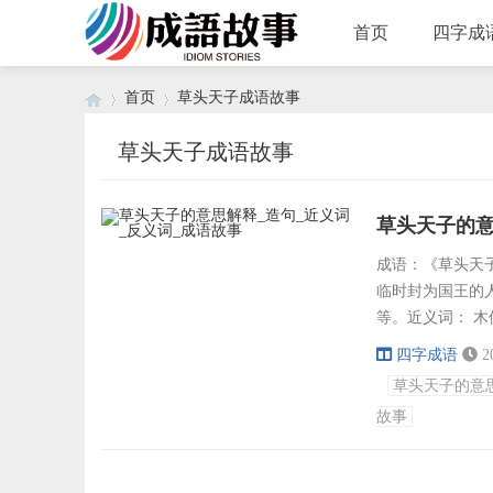
首页
四字成
首页
草头天子成语故事
草头天子成语故事
›
›
草头天子的意
成语：《草头天子》
临时封为国王的
等。近义词： 
乌有、子丑寅卯
四字成语
2
微、子午流注、
草头天子的意
那时许多地方豪强
故事