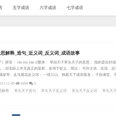
语
五字成语
六字成语
七字成语
思解释_造句_近义词_反义词_成语故事
拼音： cǎo tóu tiān zǐ繁体： 草頭天子草头天子的意思： 指的是自封
人，但实际上并无真正的皇权，多用于贬义。用法： 可作主语、宾语、定
木偶皇帝、走马观花反义词： 一统江山、独霸天下成语接龙： 子孙满堂、
、子虚璜有、子弟兵团、子承父业、子女成行、子午饭时、子子孙孙、子
023-12-09
6690
0
子虚词霸、子宫肌瘤、子夜歌声、子弟兄弟。出处： 来自南北朝时期的历
思解释
草头天子造句
草头天子近义词
草头天子反义词
草头天
纷纷自立为王，但都无实权。造句：1.那位草头天子虽然有名，但实际..