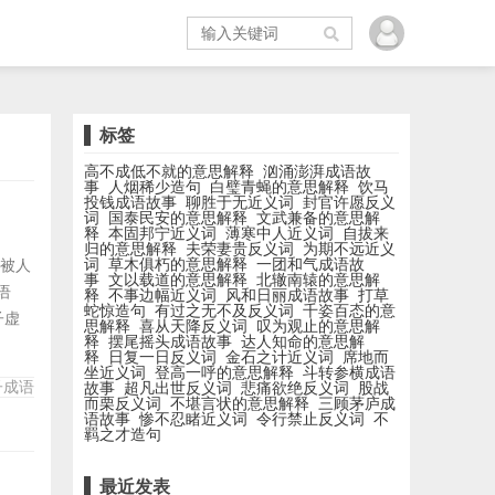
标签
高不成低不就的意思解释
汹涌澎湃成语故
事
人烟稀少造句
白璧青蝇的意思解释
饮马
投钱成语故事
聊胜于无近义词
封官许愿反义
词
国泰民安的意思解释
文武兼备的意思解
释
本固邦宁近义词
薄寒中人近义词
自拔来
归的意思解释
夫荣妻贵反义词
为期不远近义
词
草木俱朽的意思解释
一团和气成语故
或被人
事
文以载道的意思解释
北辙南辕的意思解
语
释
不事边幅近义词
风和日丽成语故事
打草
蛇惊造句
有过之无不及反义词
千姿百态的意
子虚
思解释
喜从天降反义词
叹为观止的意思解
释
摆尾摇头成语故事
达人知命的意思解
细入
释
日复一日反义词
金石之计近义词
席地而
史，
坐近义词
登高一呼的意思解释
斗转参横成语
子成语
故事
超凡出世反义词
悲痛欲绝反义词
股战
.
而栗反义词
不堪言状的意思解释
三顾茅庐成
语故事
惨不忍睹近义词
令行禁止反义词
不
羁之才造句
最近发表