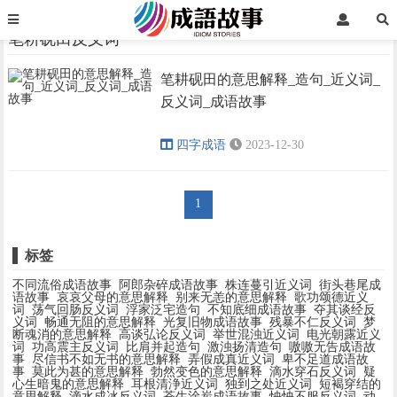
首页
笔耕砚田反义词
笔耕砚田反义词
笔耕砚田的意思解释_造句_近义词_
›
›
反义词_成语故事
四字成语
2023-12-30
1
标签
不同流俗成语故事
阿郎杂碎成语故事
株连蔓引近义词
街头巷尾成
语故事
哀哀父母的意思解释
别来无恙的意思解释
歌功颂德近义
词
荡气回肠反义词
浮家泛宅造句
不知底细成语故事
夺其谈经反
义词
畅通无阻的意思解释
光复旧物成语故事
残暴不仁反义词
梦
断魂消的意思解释
高谈弘论反义词
举世混浊近义词
电光朝露近义
词
功高震主反义词
比肩并起造句
激浊扬清造句
嗷嗷无告成语故
事
尽信书不如无书的意思解释
弄假成真近义词
卑不足道成语故
事
莫此为甚的意思解释
勃然变色的意思解释
滴水穿石反义词
疑
心生暗鬼的意思解释
耳根清浄近义词
独到之处近义词
短褐穿结的
意思解释
滴水成冰反义词
苍生涂炭成语故事
怏怏不服反义词
动