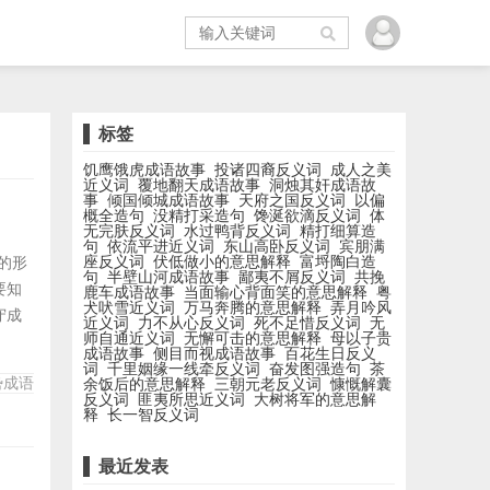
标签
饥鹰饿虎成语故事
投诸四裔反义词
成人之美
近义词
覆地翻天成语故事
洞烛其奸成语故
事
倾国倾城成语故事
天府之国反义词
以偏
概全造句
没精打采造句
馋涎欲滴反义词
体
无完肤反义词
水过鸭背反义词
精打细算造
句
依流平进近义词
东山高卧反义词
宾朋满
座反义词
伏低做小的意思解释
富埒陶白造
中的形
句
半壁山河成语故事
鄙夷不屑反义词
共挽
要知
鹿车成语故事
当面输心背面笑的意思解释
粤
犬吠雪近义词
万马奔腾的意思解释
弄月吟风
守成
近义词
力不从心反义词
死不足惜反义词
无
师自通近义词
无懈可击的意思解释
母以子贵
月、
成语故事
侧目而视成语故事
百花生日反义
、在
词
千里姻缘一线牵反义词
奋发图强造句
茶
势成语
余饭后的意思解释
三朝元老反义词
慷慨解囊
无常
反义词
匪夷所思近义词
大树将军的意思解
释
长一智反义词
最近发表