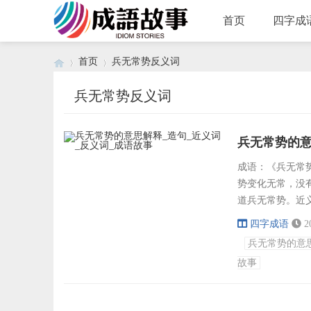
首页
四字成
首页
兵无常势反义词
兵无常势反义词
›
›
兵无常势的意
成语：《兵无常势》
势变化无常，没
道兵无常势。近
规成语接龙：势
四字成语
2
月下老人、人云
兵无常势的意
所不辞、辞不达
故事
势，水...