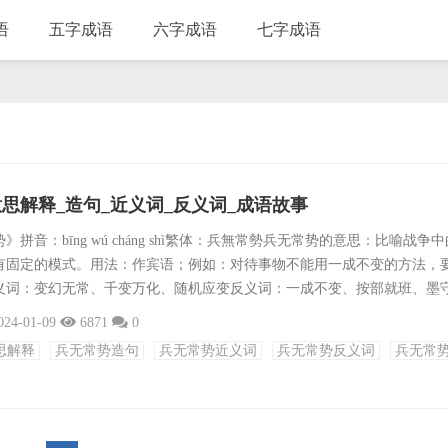
语
五字成语
六字成语
七字成语
思解释_造句_近义词_反义词_成语故事
拼音：bīng wú cháng shì繁体：兵無常勢兵无常势的意思：比喻战争
有固定的模式。用法：作宾语；例如：对待事物不能用一成不变的方法，
义词：变幻无常、千变万化、随机应变反义词：一成不变、按部就班、墨
如破竹、竹报平安、安步当车、车载斗量、量体裁衣、衣锦还乡、乡村四
024-01-09
6871
0
亦云、云集响应、应对如流、流离失所、所向披靡、靡靡之音、音容宛在
思解释
兵无常势造句
兵无常势近义词
兵无常势反义词
兵无常
意、意气风发、发人深省、省吃俭用出处：《孙子兵法·虚实篇》：“故兵