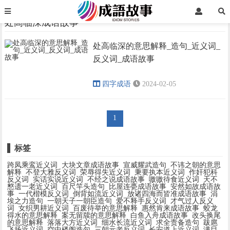
首页
处高临深成语故事
处高临深成语故事
处高临深的意思解释_造句_近义词_
›
›
反义词_成语故事
四字成语
2024-02-05
1
标签
跨凤乘鸾近义词
大块文章成语故事
宣威耀武造句
不讳之朝的意思
解释
不登大雅反义词
荣辱得失近义词
秉要执本近义词
作奸犯科
反义词
实话实说近义词
不经之说成语故事
嗷嗷待食近义词
天不
憗遗一老近义词
百尺竿头造句
比屋连甍成语故事
安然如故成语故
事
一代楷模反义词
倒背如流近义词
放诸四海而皆准成语故事
涓
埃之力造句
一朝天子一朝臣造句
爱不释手反义词
才气过人反义
词
女织男耕近义词
百废待举的意思解释
惠然肯来成语故事
蛟龙
得水的意思解释
案无留牍的意思解释
白鱼入舟成语故事
改头换尾
的意思解释
落落大方近义词
细水长流近义词
求全责备造句
跋扈
飞扬近义词
空中楼阁造句
三朝元老反义词
长安道上近义词
满目