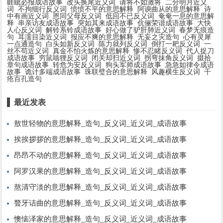
睚眦必报成语故事
改头换尾近义词
请将不如激将
二分明月近义
词
不拘细行反义词
愤愤不平的意思解释
阿谀曲从的意思解释
诗
中有画近义词
恩同父母反义词
低回不已反义词
奄奄一息的意思解
释
串亲访友成语故事
突如其来成语故事
伉俪荣谐成语故事
大快
人心反义词
解铃系铃成语故事
好心做了驴肝肺近义词
春梦无痕造
句
耳濡目染近义词
报应不爽的意思解释
无妄之灾造句
心有灵犀
一点通造句
白头如新反义词
陈力就列反义词
倒打一耙反义词
一
丝不苟近义词
真金不怕火炼的意思解释
惨不忍睹反义词
代人捉刀
成语故事
穷鼠啮狸反义词
闭关却扫近义词
拐弯抹角反义词
掇拾
章句成语故事
转危为安反义词
狗头军师成语故事
急急如律令成语
故事
诡计多端成语故事
珠联璧合的意思解释
风趣横生反义词
千
疮百孔造句
最近发表
敖世轻物的意思解释_造句_反义词_近义词_成语故事
挨挨拶拶的意思解释_造句_反义词_近义词_成语故事
昂昂不动的意思解释_造句_反义词_近义词_成语故事
阿罗汉果的意思解释_造句_反义词_近义词_成语故事
熬清守淡的意思解释_造句_反义词_近义词_成语故事
聱牙诘曲的意思解释_造句_反义词_近义词_成语故事
懊恼泽家的意思解释_造句_反义词_近义词_成语故事