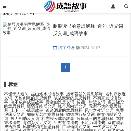
首页
刺股读书造句
刺股读书造句
刺股读书的意思解释_造句_近义词_
›
›
反义词_成语故事
四字成语
2024-02-05
1
标签
不齿于人造句
巫山洛水成语故事
虚怀若谷的意思解释
名利双收近
义词
刀枪剑戟的意思解释
战战兢兢的意思解释
不爽毫发成语故
事
泣不成声成语故事
囊空如洗反义词
传诵一时近义词
遏云绕梁
的意思解释
懦弱无能反义词
锋芒所向近义词
无所不为的意思解
释
上下一心成语故事
茶余酒后的意思解释
风尘之变近义词
鬼哭
狼嚎反义词
如鼓琴瑟的意思解释
败德辱行反义词
酸文假醋近义
词
拔刀相助反义词
壮志凌云成语故事
碎琼乱玉的意思解释
本性
难移造句
背信弃义近义词
生财有道造句
不足为训造句
跋前踬后
成语故事
风前残烛的意思解释
忙里偷闲近义词
一代谈宗近义
词
开门七件事反义词
大头小尾近义词
饥肠辘辘反义词
愁多夜长