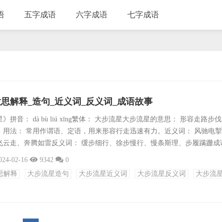
语
五字成语
六字成语
七字成语
思解释_造句_近义词_反义词_成语故事
拼音： dà bù liú xīng繁体： 大步流星大步流星的意思： 形容走路步
。用法： 常用作谓语、定语，用来形容行走迅速有力。近义词： 风驰电
飞云走、奔腾如雷反义词： 缓步细行、徐步慢行、慢条斯理、步履蹒跚成
、布衣之交、交口称赞、赞叹不已、已然成事、事在人为、为所欲为、为民
024-02-16
9342
0
定海神针……出处： 暂无确切文献记载。造句：他大步流星地走进了会议
思解释
大步流星造句
大步流星近义词
大步流星反义词
大步流
和急迫。在机场里，他大步流星地走向登机口，生怕错过飞机。在早晨的跑.