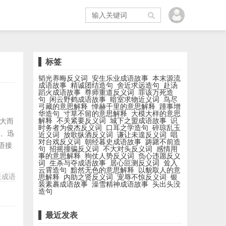
标签
韬光养晦反义词
安生乐业成语故事
本末源流
成语故事
精诚团结造句
舍近求远造句
赴汤
蹈火成语故事
尊师重道反义词
罪该万死造
句
闲云野鹤成语故事
暗室求物近义词
鸟尽
弓藏的意思解释
惮赫千里的意思解释
踵事增
华造句
寸草不留的意思解释
大模大样的意思
解释
不关紧要反义词
城下之盟成语故事
识
伐大而
时务者为俊杰反义词
口耳之学造句
碎琼乱玉
掣、迅
近义词
放歌纵酒反义词
谦让未遑反义词
唱
对台戏反义词
朝经暮史成语故事
踌躇不前造
语接
句
招摇撞骗反义词
不大对头反义词
感情用
事的意思解释
狗仗人势反义词
负心违愿反义
请
词
生杀与夺成语故事
居心叵测反义词
耸入
室，
云霄造句
黯然无色的意思解释
以貌取人的意
星成语
思解释
内助之贤反义词
宠辱不惊反义词
银
..
装素裹成语故事
澡雪精神成语故事
头出头没
造句
最近发表