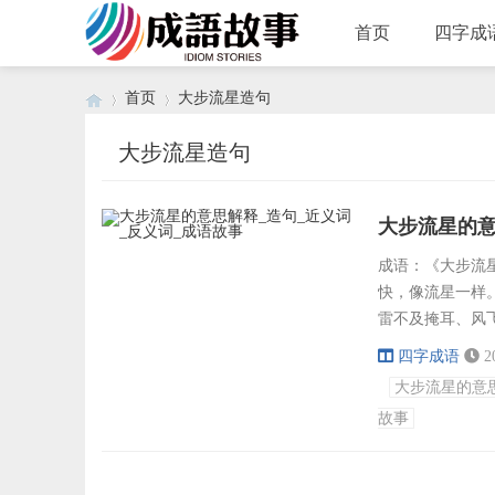
首页
四字成
首页
大步流星造句
大步流星造句
›
›
大步流星的意
成语：《大步流星》
快，像流星一样
雷不及掩耳、风
龙： 星罗棋布
四字成语
2
命、命中注定、
大步流星的意
展示出他的自信
故事