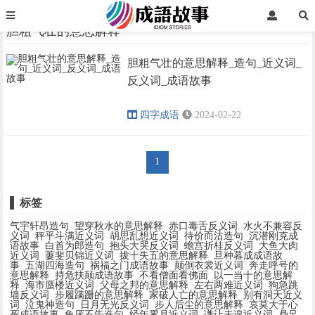
首页
胆粗气壮的意思解释
胆粗气壮的意思解释
胆粗气壮的意思解释_造句_近义词_
›
›
反义词_成语故事
四字成语
2024-02-22
1
标签
气宇轩昂造句
望穿秋水的意思解释
赤口毒舌反义词
水火不兼容反
义词
秤平斗满近义词
胡思乱想近义词
待价而沽造句
沉潜刚克成
语故事
白首为郎造句
抱头大哭反义词
蟾宫折桂反义词
大鱼大肉
近义词
萋斐贝锦近义词
拔十失五的意思解释
旦种暮成成语故
事
五湖四海造句
祸福之门成语故事
颠倒衣裳近义词
奔走呼号的
意思解释
持危扶颠成语故事
不看僧面看佛面
以一当十的意思解
释
海市蜃楼近义词
父母之邦的意思解释
左右两难近义词
狗急跳
墙反义词
步履蹒跚的意思解释
家破人亡的意思解释
别有洞天近义
词
泣鬼神造句
日月无光反义词
步人后尘的意思解释
哀莫大于心
死成语故事
龟厌不告造句
经年累月近义词
谦让未遑近义词
鼎足