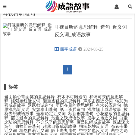
首页
耳视目听造句
耳视目听造句
耳视目听的意思解释_造句_近义词_
›
›
反义词_成语故事
四字成语
2024-03-25
1
标签
当面输心背面笑的意思解释
朽木不可雕造句
和蔼可亲的意思解
释
姹紫嫣红近义词
避重逐轻的意思解释
声东击西近义词
转悲为
喜成语故事
跃跃欲试造句
历历在目的意思解释
有求必应造句
德
厚流光近义词
安如泰山造句
纸上谈兵造句
浅尝辄止成语故事
拔
葵去织成语故事
盖棺论定近义词
标新创异造句
心花怒放的意思解
释
茹古涵今的意思解释
池鱼之殃成语故事
必争之地近义词
白圭
之玷的意思解释
不亦乐乎的意思解释
度己以绳成语故事
速战速决
造句
俯拾即是造句
超然自得成语故事
扭转乾坤反义词
布衣韦带
近义词
坦然自若近义词
阪上走丸造句
空空如也反义词
凿空之论
的意思解释
喜怒哀乐反义词
非亲非故成语故事
拭目以待反义