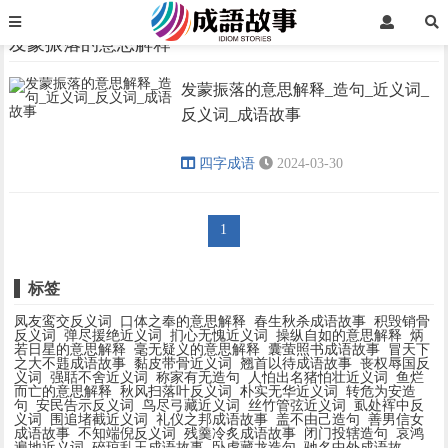
首页
发蒙振落的意思解释
发蒙振落的意思解释
发蒙振落的意思解释_造句_近义词_
›
›
反义词_成语故事
四字成语
2024-03-30
1
标签
凤友鸾交反义词
口体之奉的意思解释
春生秋杀成语故事
积毁销骨
反义词
弹尽援绝近义词
扪心无愧近义词
操纵自如的意思解释
炳
若日星的意思解释
毫无疑义的意思解释
囊萤照书成语故事
冒天下
之大不韪成语故事
黏皮带骨近义词
翘首以待成语故事
丧权辱国反
义词
强聒不舍近义词
称家有无造句
人怕出名猪怕壮近义词
鱼烂
而亡的意思解释
秋风扫落叶反义词
朴实无华近义词
转危为安造
句
安民告示反义词
鸟尽弓藏近义词
丝竹管弦近义词
虱处裈中反
义词
围追堵截近义词
礼仪之邦成语故事
盖不由己造句
善男信女
成语故事
不知端倪反义词
残羹冷炙成语故事
闭门投辖造句
哀鸿
遍地近义词
碎琼乱玉成语故事
卧虎藏龙造句
驰名中外成语故