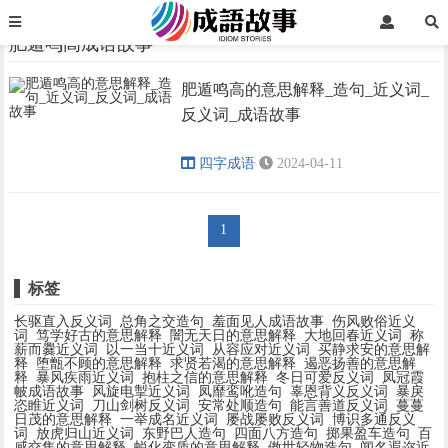
首页
肥遁鸣高成语故事
肥遁鸣高成语故事
肥遁鸣高的意思解释_造句_近义词_
›
›
反义词_成语故事
四字成语
2024-04-11
1
标签
长驱直入反义词
总角之交造句
羞面见人成语故事
伤风败俗近义
词
笃学好古的意思解释
闇无天日的意思解释
大地回春近义词
称
薪而爨近义词
以一当十近义词
从容应对近义词
买静求安的意思解
释
堕甑不顾的意思解释
求贤若渴的意思解释
遏恶扬善的意思解
释
暴风疾雨近义词
抱柱之信的意思解释
冬日可爱反义词
凤冠霞
帔成语故事
风旋电掣近义词
凤靡鸾吪造句
辜恩背义反义词
暴戾
恣睢近义词
刀山剑树反义词
安常处顺造句
能言善道反义词
蔓蔓
日茂的意思解释
一举成名近义词
屡战屡败反义词
博识多通反义
词
放虎归山近义词
东野巴人造句
四面八方造句
掷果盈车造句
百
感交集的意思解释
蜕化变质的意思解释
傲世轻物造句
闻名遐迩近