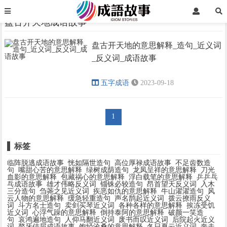
首页
盘古开天地成语故事
盘古开天地成语故事
盘古开天地的意思解释_造句_近义词
›
›
_反义词_成语故事
五字成语
2023-09-18
1
标签
临阵脱逃成语故事
恍如隔世造句
高位厚禄成语故事
不足齿数造
句
嘴甜心苦的意思解释
绿树成荫造句
龙凤呈祥的意思解释
刀光
血影的意思解释
包藏祸心的意思解释
浮白载笔的意思解释
乒乒乓
乓成语故事
雄才伟略反义词
锱铢必较造句
昂首望天反义词
入木
三分造句
刍荛之见近义词
疾恶如仇的意思解释
牛山濯濯造句
风
云人物的意思解释
缓急轻重造句
声名鹊起近义词
拨云撩雨反义
词
斗方名士造句
卖剑买琴近义词
各种各样的意思解释
挨冻受饥
近义词
心浮气躁的意思解释
倒持泰阿的意思解释
破颜一笑造
句
哀鸿遍地造句
人仰马翻近义词
废书而叹近义词
后院起火近义
词
聱牙佶屈成语故事
饱经沧桑的意思解释
冬日夏云近义词
奔走