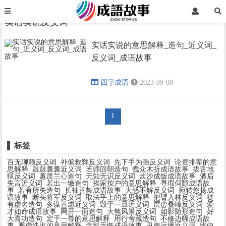
首页
实话实说反义词
实话实说反义词
实话实说的意思解释_造句_近义词_
›
›
反义词_成语故事
四字成语
2023-09-08
1
标签
百无聊赖反义词
补偏救弊反义词
先下手为强反义词
论资排辈的意
思解释
鼓鼓囊囊近义词
班师回朝造句
蠹众木折成语故事
拔舌地
狱反义词
蕙质兰心造句
无知无识反义词
炊沙成饭成语故事
酒后
失言近义词
若出一辙造句
挨家按户的意思解释
寻瑕伺隙成语故
事
若有所失造句
长袖善舞成语故事
大惑不解反义词
宛转悠扬成
语故事
断头将军反义词
取法乎上的意思解释
把臂入林反义词
徒
有虚名造句
多谋善虑近义词
毁于一旦近义词
层峦叠嶂反义词
爱
才如命成语故事
网开一面造句
大煞风景反义词
如影随形造句
好
大喜功造句
定于一尊的意思解释
用行舍藏造句
不修边幅成语故
事
乘虚迭出的意思解释
衾影无惭成语故事
丑声远播近义词
胸中