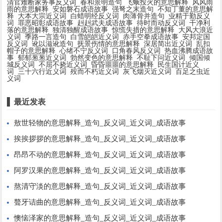
清官难断家务事反义词
春和景明造句
飞蛾投火的意思解释
风风雨
雨的意思解释
安如磐石成语故事
强弩之末造句
不知丁董的意思解
释
大本大宗近义词
白蜡明经反义词
肉薄骨并造句
业精于勤反义
词
罪恶昭彰成语故事
赳赳武夫成语故事
待时而动反义词
干净利
落的意思解释
独清独醒成语故事
惊慌失措的意思解释
大风大浪近
义词
季路一言造句
白雪皑皑近义词
赤手空拳成语故事
安邦定国
反义词
讹以滋讹造句
抚景伤情的意思解释
深居简出近义词
乱扣
帽子的意思解释
心绪不宁反义词
口角春风反义词
热血沸腾成语故
事
郁郁葱葱近义词
勃然变色的意思解释
不耻下问近义词
倾国倾
城反义词
不屈不挠近义词
昏昏噩噩的意思解释
民生国计近义
词
三十六行近义词
殁而不朽近义词
灰飞烟灭近义词
百足之虫近
义词
最近发表
敖世轻物的意思解释_造句_反义词_近义词_成语故事
挨挨拶拶的意思解释_造句_反义词_近义词_成语故事
昂昂不动的意思解释_造句_反义词_近义词_成语故事
阿罗汉果的意思解释_造句_反义词_近义词_成语故事
熬清守淡的意思解释_造句_反义词_近义词_成语故事
聱牙诘曲的意思解释_造句_反义词_近义词_成语故事
懊恼泽家的意思解释_造句_反义词_近义词_成语故事