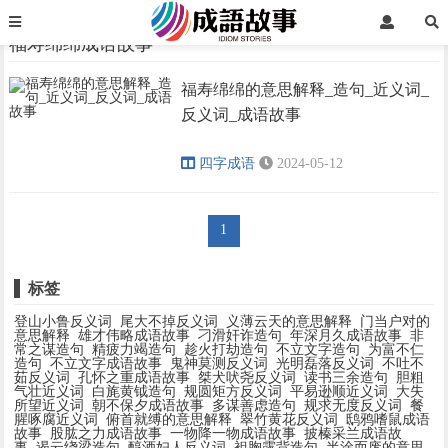
首页
福寿绵绵成语故事
福寿绵绵成语故事
福寿绵绵的意思解释_造句_近义词_
›
›
反义词_成语故事
四字成语
2024-05-12
1
标签
登山小鲁反义词
尾大不掉反义词
义薄云天的意思解释
门当户对的
意思解释
雄才伟略成语故事
刁滑奸诈造句
年深月久成语故事
非
常之谋造句
精疲力竭造句
趁火打劫造句
不立文字造句
为富不仁
造句
不立文字成语故事
鬼神莫测反义词
光明磊落反义词
不吐不
茹反义词
孔怀之重成语故事
桀犬吠尧反义词
读书三余造句
胆粗
气壮近义词
白旄黄钺造句
规圆矩方反义词
平易逊顺近义词
大失
所望近义词
朝不保夕成语故事
多谋善虑造句
规求无度反义词
餐
腥啄腐近义词
俯首就缚的意思解释
翠竹黄花反义词
鸱鸦嗜鼠成语
故事
股肱之力成语故事
一物降一物成语故事
披榛采兰成语故
事
遏云绕梁造句
醇酒妇人反义词
袒胸露背造句
半涂而废的意思