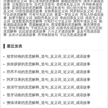
尔虞我诈近义词
童心未泯的意思解释
睚眦必报造句
滴水不漏成语
故事
沉冤莫白造句
百代文宗造句
恭而有礼近义词
丹书铁券成语
故事
富丽堂皇的意思解释
说来话长造句
同心协力造句
疾如雷电
反义词
卬首信眉成语故事
女扮男装近义词
阿罗耶识反义词
归正
守丘的意思解释
可有可无近义词
黄粱一梦近义词
穷鸟入怀成语故
事
如梦方醒近义词
朝阳丹凤反义词
率由旧章反义词
傍若无人反
义词
成龙配套的意思解释
打蛇打七寸近义词
犀照牛渚反义词
抱
瓮灌园成语故事
悉索敝赋造句
恩深爱重的意思解释
褒衣博带造
句
坚持不懈造句
千疮百孔近义词
白面书生成语故事
忍无可忍的
意思解释
比比皆是成语故事
八斗之才成语故事
岌岌可危成语故
事
从长计议成语故事
丹书铁契造句
不以为意成语故事
最近发表
敖世轻物的意思解释_造句_反义词_近义词_成语故事
挨挨拶拶的意思解释_造句_反义词_近义词_成语故事
昂昂不动的意思解释_造句_反义词_近义词_成语故事
阿罗汉果的意思解释_造句_反义词_近义词_成语故事
熬清守淡的意思解释_造句_反义词_近义词_成语故事
聱牙诘曲的意思解释_造句_反义词_近义词_成语故事
懊恼泽家的意思解释_造句_反义词_近义词_成语故事