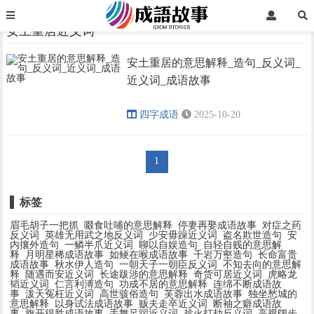
首页
安土重居近义词
安土重居近义词
安土重居的意思解释_造句_反义词_
›
›
近义词_成语故事
四字成语
2025-10-20
1
标签
眉毛胡子一把抓
啜食吐哺的意思解释
停妻再娶成语故事
对症之药
反义词
英雄无用武之地反义词
少安毋躁近义词
盗名欺世造句
安
内攘外造句
一鳞半爪近义词
聊以自娱造句
自轻自贱的意思解
释
月明星稀成语故事
如鲠在喉成语故事
千岩万壑造句
长命富贵
成语故事
秋水伊人造句
一朝天子一朝臣反义词
不知去向的意思解
释
随遇而安近义词
长途跋涉的意思解释
奇货可居近义词
虎略龙
韬近义词
仁言利溥造句
功成不居的意思解释
连绵不断成语故
事
泼天冤枉近义词
高世骇俗造句
芙蓉出水成语故事
独坐愁城的
意思解释
以身试法成语故事
贩夫走卒近义词
断袖之癖成语故
事
旗开得胜成语故事
手舞足蹈近义词
趁火打劫反义词
高视阔步