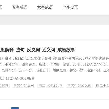
语
五字成语
六字成语
七字成语
思解释_造句_反义词_近义词_成语故事
拼音：bái hēi bù fēn繁体：白黑不分白黑不分的意思：指不能分辨黑
非，不分好坏，混淆善恶。用法：作谓语、定语、宾语；形容人是非不分
、皂白不分、是非不分、混淆是非、颠倒黑白、善恶不辨、泾渭不分、玉
良莠不齐反义词：黑白分明、皂白分明、是非分明、泾渭分明、明辨是非
025-11-25
6932
0
、爱憎分明、判若黑白、洞察秋毫成语接龙：分庭抗礼、分秒必争、分门
思解释
白黑不分造句
白黑不分近义词
白黑不分反义词
白黑不
分崩离析、分外妖娆、分工合作、分文不取、分毫不差、分身乏术、分甘
.