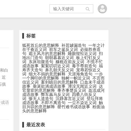
标签
狐死首丘的意思解释
补苴罅漏造句
一年之计
在于春近义词
前车之鉴反义词
必操胜券造
句
霸王风月的意思解释
睡眼惺忪近义词
扫
地出门造句
朝朝暮暮近义词
板上钉钉反义
词
东床坦腹造句
糠秕在前反义词
不慌不忙
成语故事
絮絮叨叨近义词
毒手尊前造句
福
寿齐天造句
鼻孔朝天反义词
宠辱若惊近义
色和白
词
细大不捐的意思解释
天涯海角造句
一步
。近
一个脚印的意思解释
独树一帜近义词
不言而
信近义词
案剑瞋目的意思解释
口血未干成语
石俱
故事
垂涎欲滴成语故事
湮没无闻近义词
达
官显宦的意思解释
事齐事楚反义词
血流成河
、辨
成语故事
弊车羸马反义词
四衢八街反义
别
词
惨无人道造句
沉静寡言近义词
登坛拜将
分成语
成语故事
不即不离造句
一尘不染近义词
触
共
目兴叹的意思解释
罄竹难书成语故事
粉面油
头的意思解释
最近发表