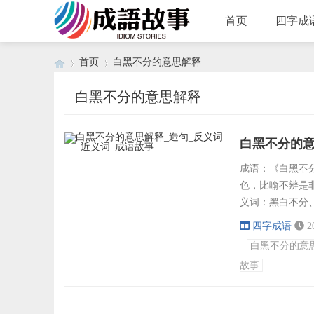
首页
四字成
首页
白黑不分的意思解释
白黑不分的意思解释
›
›
白黑不分的意
成语：《白黑不分》
色，比喻不辨是
义词：黑白不分
焚、鱼龙混杂、
四字成语
2
善恶、分清敌我
白黑不分的意
类、分道扬镳、
故事
苦、分进合击、..