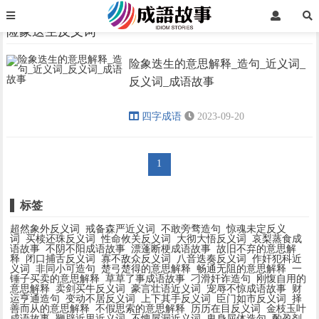
首页
险象迭生反义词
险象迭生反义词
险象迭生的意思解释_造句_近义词_
›
›
反义词_成语故事
四字成语
2023-09-20
1
标签
超然象外反义词
戒备森严近义词
不敢旁骛造句
惊魂未定反义
词
买椟还珠反义词
性命攸关反义词
大彻大悟反义词
哀梨蒸食成
语故事
不阴不阳成语故事
漂蓬断梗成语故事
故旧不弃的意思解
释
闭口捕舌反义词
寡不敌众反义词
八音迭奏反义词
作奸犯科近
义词
非同小可造句
楚弓楚得的意思解释
畅通无阻的意思解释
一
锤子买卖的意思解释
草草了事成语故事
刁滑奸诈造句
刚愎自用的
意思解释
卖剑买牛反义词
豪言壮语近义词
宠辱不惊成语故事
财
运亨通造句
变动不居反义词
上下其手反义词
臣门如市反义词
择
善而从的意思解释
不假思索的意思解释
历历在目反义词
金枝玉叶
成语故事
鞭辟近里近义词
不愧屋漏近义词
卑身屈体造句
酌盈剂