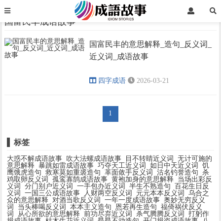
首页
国富民丰成语故事
国富民丰成语故事
国富民丰的意思解释_造句_反义词_
›
›
近义词_成语故事
四字成语
2026-03-21
1
标签
大惑不解成语故事
吹大法螺成语故事
目不转睛近义词
无计可施的
意思解释
暴跳如雷成语故事
巧夺天工近义词
如日中天近义词
饥
鹰饿虎造句
救寒莫如重裘造句
革面敛手反义词
沽名钓誉造句
杀
鸡取卵反义词
孤鸾寡鹄成语故事
黄袍加身的意思解释
当场出彩反
义词
分门别户近义词
一手包办近义词
半生不熟造句
百花生日反
义词
一国三公成语故事
人财两空反义词
元元本本反义词
乌合之
众的意思解释
对酒当歌反义词
一年一度成语故事
奥妙无穷反义
词
当头棒喝反义词
本本主义造句
恩若再生造句
福倚祸伏反义
词
从心所欲的意思解释
前功尽弃近义词
杀气腾腾反义词
打躬作
揖成语故事
枯木生花近义词
昂昂不动造句
开门揖盗成语故事
八