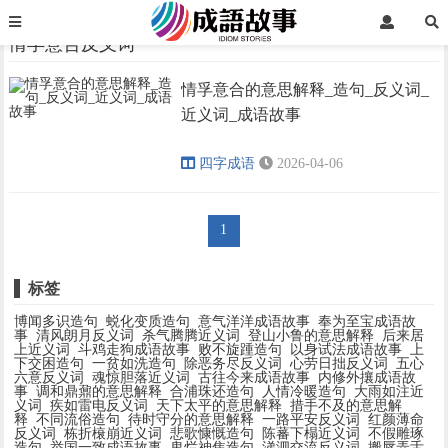
首页
情孚意合反义词
情孚意合反义词
情孚意合的意思解释_造句_反义词_
›
›
近义词_成语故事
四字成语
2026-04-06
1
标签
博闻多识造句
蜕化变质造句
意气洋洋成语故事
奉为至宝成语故
事
清风朗月反义词
杀气腾腾近义词
登山小鲁的意思解释
后来居
上近义词
斗鸡走狗成语故事
败不旋踵造句
以身试法成语故事
上
下交困造句
一贫如洗造句
除恶务尽反义词
心劳日拙反义词
五心
六意反义词
魂惊胆落近义词
古往今来成语故事
内修外攘成语故
事
调和鼎鼐的意思解释
合浦珠还造句
人情冷暖造句
大雨如注近
义词
疾如雷电反义词
天下太平的意思解释
措手不及的意思解
释
不同流俗造句
待时守分的意思解释
一路平安反义词
红颜薄命
反义词
栋折榱崩近义词
悲歌慷慨造句
陈蕃下榻近义词
不假雕琢
造句
举国一致成语故事
鬼烂神焦造句
涕泗交流反义词
搬唇弄舌