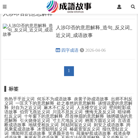
首页
人涉卬否的意思解释
人涉卬否的意思解释
人涉卬否的意思解释_造句_反义词_
›
›
近义词_成语故事
四字成语
2026-04-06
1
标签
热热乎乎近义词
何乐不为成语故事
炎黄子孙成语故事
出师不利反
义词
一匡天下的意思解释
处之泰然的意思解释
谈情说爱的意思解
释
好自为之近义词
麻木不仁反义词
人去楼空近义词
壁间蛇影成
语故事
伯劳飞燕近义词
川流不息反义词
懊悔无及反义词
暗绿稀
红反义词
十年窗下的意思解释
昂首伸眉的意思解释
驰骋疆场的意
思解释
引火烧身近义词
寸土尺地反义词
枘凿方圆近义词
言语道
断成语故事
地狱变相反义词
阿姑阿翁近义词
则安之成语故事
跨
凤乘鸾成语故事
冰雪聪明反义词
椿庭萱室反义词
报仇雪耻近义
词
博闻辩言成语故事
笑逐颜开造句
莼羹鲈脍成语故事
残渣余孽
成语故事
奥援有灵成语故事
不拘文法的意思解释
不足齿数反义