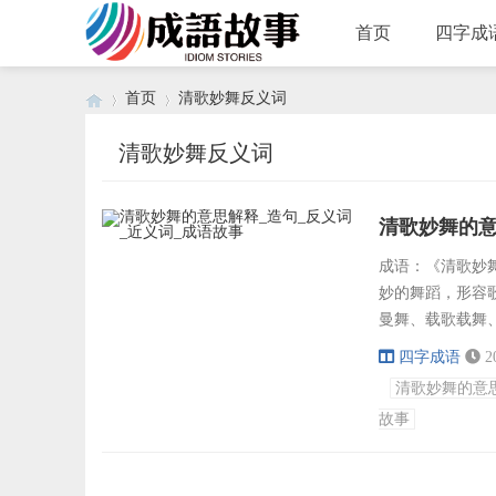
首页
四字成
首页
清歌妙舞反义词
清歌妙舞反义词
›
›
清歌妙舞的意
成语：《清歌妙舞》
妙的舞蹈，形容
曼舞、载歌载舞
舞、清歌曼舞反
四字成语
2
燥乏味、索然无
清歌妙舞的意
马、舞文玩法、
故事
莺、舞鸾歌凤...