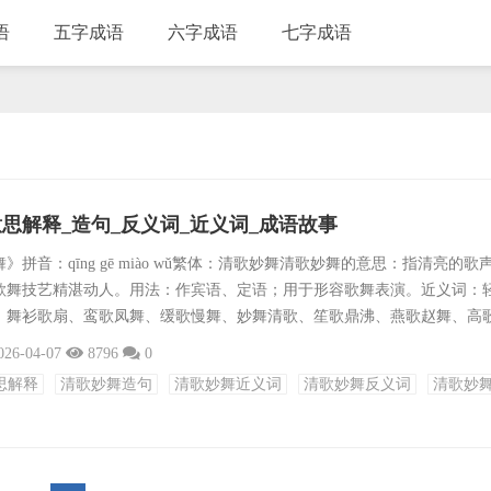
语
五字成语
六字成语
七字成语
思解释_造句_反义词_近义词_成语故事
拼音：qīng gē miào wǔ繁体：清歌妙舞清歌妙舞的意思：指清亮的歌
歌舞技艺精湛动人。用法：作宾语、定语；用于形容歌舞表演。近义词：
、舞衫歌扇、鸾歌凤舞、缓歌慢舞、妙舞清歌、笙歌鼎沸、燕歌赵舞、高
义词：鬼哭狼嚎、对牛弹琴、南腔北调、不堪入耳、舞文弄墨、笨手笨脚
026-04-07
8796
0
味、平铺直叙、味同嚼蜡成语接龙：舞文弄墨、舞榭歌台、舞衫歌扇、舞
思解释
清歌妙舞造句
清歌妙舞近义词
清歌妙舞反义词
清歌妙
舞文巧诋、舞凤飞龙、舞弊营私、舞爪张牙、舞笔弄文、舞文枉法、舞燕