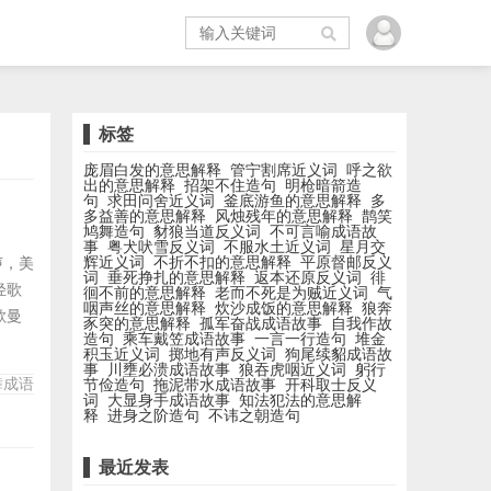
标签
庞眉白发的意思解释
管宁割席近义词
呼之欲
出的意思解释
招架不住造句
明枪暗箭造
句
求田问舍近义词
釜底游鱼的意思解释
多
多益善的意思解释
风烛残年的意思解释
鹊笑
鸠舞造句
豺狼当道反义词
不可言喻成语故
事
粤犬吠雪反义词
不服水土近义词
星月交
辉近义词
不折不扣的意思解释
平原督邮反义
声，美
词
垂死挣扎的意思解释
返本还原反义词
徘
轻歌
徊不前的意思解释
老而不死是为贼近义词
气
咽声丝的意思解释
炊沙成饭的意思解释
狼奔
歌曼
豕突的意思解释
孤军奋战成语故事
自我作故
造句
乘车戴笠成语故事
一言一行造句
堆金
、枯
积玉近义词
掷地有声反义词
狗尾续貂成语故
刀跃
事
川壅必溃成语故事
狼吞虎咽近义词
躬行
舞成语
节俭造句
拖泥带水成语故事
开科取士反义
歌
词
大显身手成语故事
知法犯法的意思解
释
进身之阶造句
不讳之朝造句
最近发表