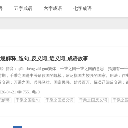
语
五字成语
六字成语
七字成语
思解释_造句_反义词_近义词_成语故事
拼音：qiān shèng zhī guó繁体：千乘之國千乘之国的意思：指拥有一
时期，千乘之国是中等诸侯国的规模，后泛指国力较强的国家。用法：作
近义词：万乘之国、兵强马壮、国富民强、雄兵百万、幅员辽阔反义词：
、偏安一隅、弱不禁风、兵微将寡成语接龙：国泰民安、国色天香、国破
026-04-21
7551
0
国家栋梁、国计民生、国仇家恨、国而忘家、国之干城、国无宁日、国步
思解释
千乘之国造句
千乘之国近义词
千乘之国反义词
千乘之
国耳忘家、国富民康、国祚绵长、国脉民命、国之四维、国破山河在、国