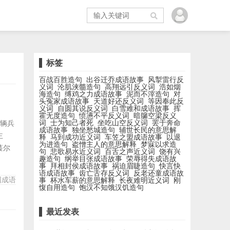
标签
百战百胜造句
出谷迁乔成语故事
风掣雷行反
义词
沦肌浃髓造句
高翔远引反义词
浩如烟
海造句
缚鸡之力成语故事
泥而不滓造句
对
头冤家成语故事
天道好还反义词
等因奉此反
义词
自圆其说反义词
白雪难和成语故事
挥
霍无度造句
愤懑不平反义词
暗牖空梁反义
词
士为知己者死
坐吃山空反义词
罢于奔命
千辆兵
成语故事
独坐愁城造句
辅世长民的意思解
主
释
马到成功近义词
车笠之盟成语故事
以退
为进造句
盗憎主人的意思解释
梦寐以求造
蕞尔
句
悲歌易水近义词
百舌之声近义词
饶有兴
趣造句
纲举目张成语故事
荣辱得失成语故
家
事
拜相封侯成语故事
祸迫眉睫造句
快言快
艰
语成语故事
齿亡舌存反义词
反老还童成语故
国成语
事
杯水车薪的意思解释
长夜难明近义词
刚
贼禄
愎自用造句
饱汉不知饿汉饥造句
最近发表