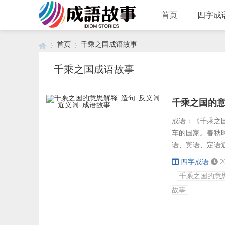
首页
四字成
首页
千乘之国成语故事
千乘之国成语故事
›
›
千乘之国的意
成语：《千乘之国》
车的国家。春秋
语、宾语、定语
小国、弹丸之地
四字成语
2
亡、国富民强、
千乘之国的意
难、国色天姿、
故事
鬼出处：《论...