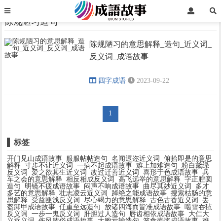
首页
陈规陋习造句
陈规陋习造句
陈规陋习的意思解释_造句_近义词_
›
›
反义词_成语故事
四字成语
2023-09-22
1
标签
开门见山成语故事
服服帖帖造句
名闻遐迩近义词
俯拾即是的意思
解释
寸步不让近义词
一病不起成语故事
难上加难造句
粉白黛绿
反义词
爱之欲其生近义词
改过迁善近义词
喜形于色成语故事
兵
车之会的意思解释
相反相成反义词
高飞远举的意思解释
字正腔圆
造句
明镜不疲成语故事
闷声不响成语故事
曲尽其妙近义词
多才
多艺的意思解释
壮志凌云近义词
踔绝之能成语故事
搜索枯肠的意
思解释
受益匪浅反义词
尽心竭力的意思解释
古色古香近义词
丢
盔卸甲成语故事
任重至远造句
放诸四海而皆准成语故事
啮雪吞毡
反义词
一步一鬼反义词
肝胆过人造句
唇齿相依成语故事
大仁大
义近义词
伤风败俗成语故事
大败亏输造句
箪食壶浆成语故事
难