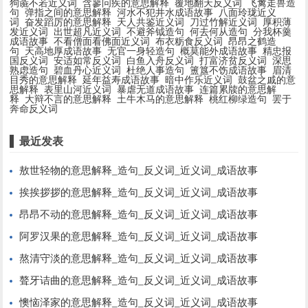
狗彘不若近义词
含蓼问疾的意思解释
覆地翻天反义词
飞禽走兽造
句
弹指之间的意思解释
河水不犯井水成语故事
八面玲珑近义
词
奋发蹈厉的意思解释
天人共鉴近义词
刀过竹解近义词
厚积薄
发近义词
出世超凡近义词
不避斧钺造句
何去何从造句
分我杯羹
成语故事
不看僧面看佛面近义词
布衣粝食反义词
昂昂之鹤造
句
天高地厚成语故事
无官一身轻造句
概莫能外成语故事
精忠报
国反义词
安适如常反义词
白鱼入舟反义词
打富济贫反义词
深思
熟虑造句
碧血丹心近义词
杜绝人事造句
簠簋不饬成语故事
眉清
目秀的意思解释
延年益寿成语故事
暗中作乐近义词
鼓盆之戚的意
思解释
表里山河近义词
暴虐无道成语故事
连篇累牍的意思解
释
大辩不言的意思解释
土牛木马的意思解释
桃红柳绿造句
罢于
奔命反义词
最近发表
敖世轻物的意思解释_造句_反义词_近义词_成语故事
挨挨拶拶的意思解释_造句_反义词_近义词_成语故事
昂昂不动的意思解释_造句_反义词_近义词_成语故事
阿罗汉果的意思解释_造句_反义词_近义词_成语故事
熬清守淡的意思解释_造句_反义词_近义词_成语故事
聱牙诘曲的意思解释_造句_反义词_近义词_成语故事
懊恼泽家的意思解释_造句_反义词_近义词_成语故事