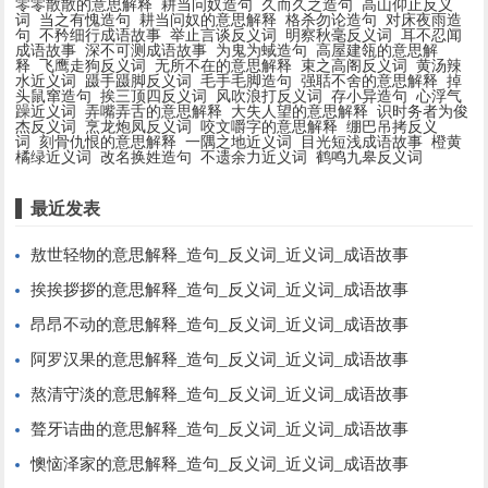
零零散散的意思解释
耕当问奴造句
久而久之造句
高山仰止反义
词
当之有愧造句
耕当问奴的意思解释
格杀勿论造句
对床夜雨造
句
不矜细行成语故事
举止言谈反义词
明察秋毫反义词
耳不忍闻
成语故事
深不可测成语故事
为鬼为蜮造句
高屋建瓴的意思解
释
飞鹰走狗反义词
无所不在的意思解释
束之高阁反义词
黄汤辣
水近义词
蹑手蹑脚反义词
毛手毛脚造句
强聒不舍的意思解释
掉
头鼠窜造句
挨三顶四反义词
风吹浪打反义词
存小异造句
心浮气
躁近义词
弄嘴弄舌的意思解释
大失人望的意思解释
识时务者为俊
杰反义词
烹龙炮凤反义词
咬文嚼字的意思解释
绷巴吊拷反义
词
刻骨仇恨的意思解释
一隅之地近义词
目光短浅成语故事
橙黄
橘绿近义词
改名换姓造句
不遗余力近义词
鹤鸣九皋反义词
最近发表
敖世轻物的意思解释_造句_反义词_近义词_成语故事
挨挨拶拶的意思解释_造句_反义词_近义词_成语故事
昂昂不动的意思解释_造句_反义词_近义词_成语故事
阿罗汉果的意思解释_造句_反义词_近义词_成语故事
熬清守淡的意思解释_造句_反义词_近义词_成语故事
聱牙诘曲的意思解释_造句_反义词_近义词_成语故事
懊恼泽家的意思解释_造句_反义词_近义词_成语故事