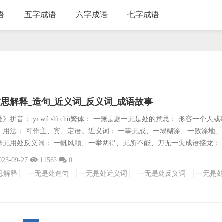
语
五字成语
六字成语
七字成语
思解释_造句_近义词_反义词_成语故事
拼音： yī wú shì chù繁体： 一無是處一无是处的意思： 形容一个人
。用法： 可作主、宾、定语。近义词： 一事无成、一塌糊涂、一败涂地
毫无用处反义词： 一帆风顺、一举两得、无所不能、万无一失成语接龙：
、初出茅庐、初露锋芒、初生牛犊、出头露面、出生入死、出言不逊、出
023-09-27
11563
0
出奇制胜、出尔反尔出处： 《汉书·刘向传》：“今王之大失也，故上下奸
思解释
一无是处造句
一无是处近义词
一无是处反义词
一无是
句： 1. 这部电影真的一无是处，不值得看。2. 他的工作态...