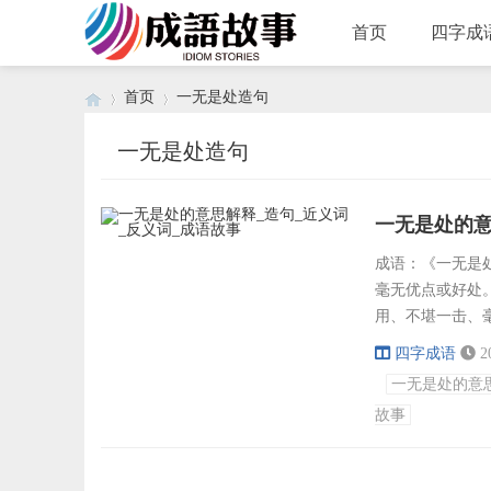
首页
四字成
首页
一无是处造句
一无是处造句
›
›
一无是处的意
成语：《一无是处》
毫无优点或好处
用、不堪一击、
不恭、处心积虑
四字成语
2
章、出乎意料、
一无是处的意
行，一无是处。”造
故事