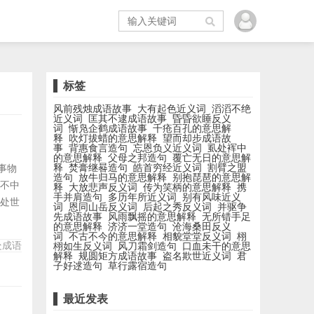
标签
风前残烛成语故事
大有起色近义词
滔滔不绝
近义词
匡其不逮成语故事
昏昏欲睡反义
词
惭凫企鹤成语故事
千疮百孔的意思解
释
吹灯拔蜡的意思解释
望而却步成语故
事
背惠食言造句
忘恩负义近义词
虱处裈中
的意思解释
父母之邦造句
覆亡无日的意思解
释
焚膏继晷造句
皓首穷经近义词
割臂之盟
或事物
造句
放牛归马的意思解释
别抱琵琶的意思解
、不中
释
大放悲声反义词
传为笑柄的意思解释
携
手并肩造句
多历年所近义词
别有风味近义
 处世
词
恩同山岳反义词
后起之秀反义词
并驱争
先成语故事
风雨飘摇的意思解释
无所错手足
言成
的意思解释
济济一堂造句
沧海桑田反义
邪并
词
不古不今的意思解释
相貌堂堂反义词
栩
处成语
栩如生反义词
风刀霜剑造句
口血未干的意思
解释
规圆矩方成语故事
盗名欺世近义词
君
子好逑造句
草行露宿造句
最近发表