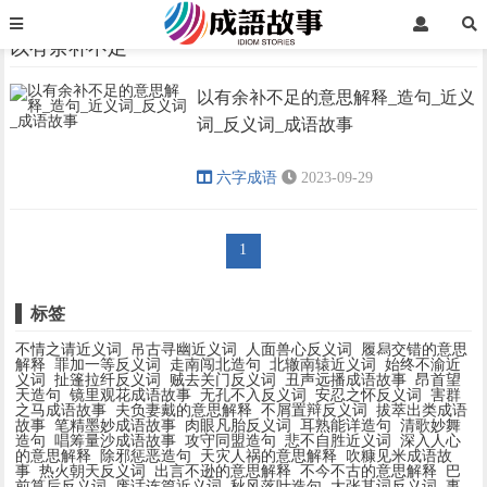
首页
以有余补不足
以有余补不足
以有余补不足的意思解释_造句_近义
›
›
词_反义词_成语故事
六字成语
2023-09-29
1
标签
不情之请近义词
吊古寻幽近义词
人面兽心反义词
履舄交错的意思
解释
罪加一等反义词
走南闯北造句
北辙南辕近义词
始终不渝近
义词
扯篷拉纤反义词
贼去关门反义词
丑声远播成语故事
昂首望
天造句
镜里观花成语故事
无孔不入反义词
安忍之怀反义词
害群
之马成语故事
夫负妻戴的意思解释
不屑置辩反义词
拔萃出类成语
故事
笔精墨妙成语故事
肉眼凡胎反义词
耳熟能详造句
清歌妙舞
造句
唱筹量沙成语故事
攻守同盟造句
悲不自胜近义词
深入人心
的意思解释
除邪惩恶造句
天灾人祸的意思解释
吹糠见米成语故
事
热火朝天反义词
出言不逊的意思解释
不今不古的意思解释
巴
前算后反义词
废话连篇近义词
秋风落叶造句
大张其词反义词
事