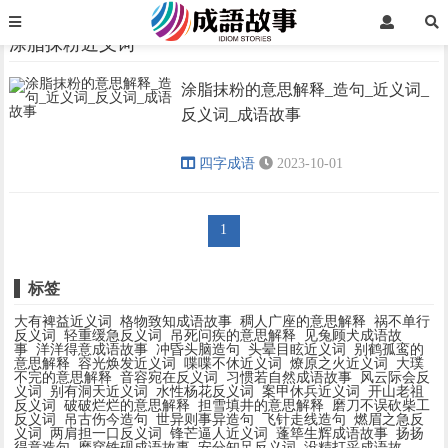
首页
涂脂抹粉近义词
涂脂抹粉近义词
涂脂抹粉的意思解释_造句_近义词_
›
›
反义词_成语故事
四字成语
2023-10-01
1
标签
大有裨益近义词
格物致知成语故事
稠人广座的意思解释
祸不单行
反义词
轻重缓急反义词
吊死问疾的意思解释
见兔顾犬成语故
事
洋洋得意成语故事
冲昏头脑造句
头晕目眩近义词
别鹤孤鸾的
意思解释
容光焕发近义词
喋喋不休近义词
燎原之火近义词
大璞
不完的意思解释
音容宛在反义词
习惯若自然成语故事
风云际会反
义词
别有洞天近义词
水性杨花反义词
案甲休兵近义词
开山老祖
反义词
破破烂烂的意思解释
担雪填井的意思解释
磨刀不误砍柴工
反义词
吊古伤今造句
世异则事异造句
飞针走线造句
燃眉之急反
义词
两肩担一口反义词
锋芒逼人近义词
蓬筚生辉成语故事
扬扬
得意造句
磨穿铁砚成语故事
安分知足反义词
没精打采成语故