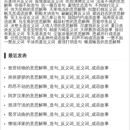
百废待兴反义词
孤雏腐鼠反义词
民怨沸腾近义词
流落不偶的意思
解释
徘徊不前造句
惩一儆百造句
豪情壮志造句
不拘细行近义
词
传为笑柄的意思解释
天寒地冻的意思解释
扣槃扪烛近义词
布
帆无恙成语故事
刚毅木讷造句
翩翩起舞反义词
避凶趋吉的意思解
释
安土乐业近义词
克己奉公造句
隐隐约约成语故事
福寿双全成
语故事
马生角的意思解释
截辕杜辔的意思解释
恶紫夺朱反义
词
冰壑玉壶近义词
入情入理的意思解释
尔虞我诈反义词
夏日炎
炎反义词
至圣至明造句
精疲力竭近义词
大肆厥辞成语故事
除旧
布新反义词
车无退表造句
尘饭涂羹的意思解释
恩威并行成语故
事
任性恣情造句
赤县神州成语故事
闷声不响成语故事
一蟹不如
一蟹反义词
半涂而废近义词
避强打弱造句
蛾眉螓首的意思解释
最近发表
敖世轻物的意思解释_造句_反义词_近义词_成语故事
挨挨拶拶的意思解释_造句_反义词_近义词_成语故事
昂昂不动的意思解释_造句_反义词_近义词_成语故事
阿罗汉果的意思解释_造句_反义词_近义词_成语故事
熬清守淡的意思解释_造句_反义词_近义词_成语故事
聱牙诘曲的意思解释_造句_反义词_近义词_成语故事
懊恼泽家的意思解释_造句_反义词_近义词_成语故事