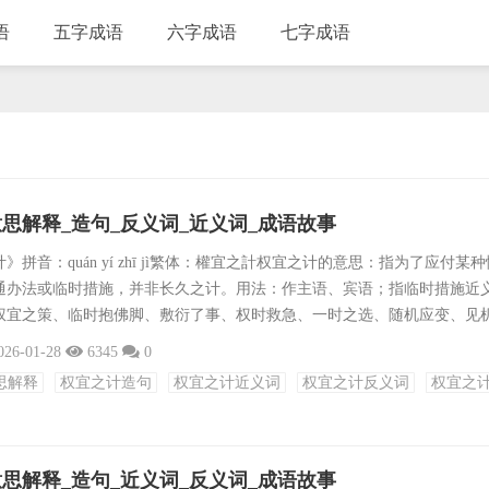
语
五字成语
六字成语
七字成语
思解释_造句_反义词_近义词_成语故事
拼音：quán yí zhī jì繁体：權宜之計权宜之计的意思：指为了应付某
通办法或临时措施，并非长久之计。用法：作主语、宾语；指临时措施近
权宜之策、临时抱佛脚、敷衍了事、权时救急、一时之选、随机应变、见
临机处置反义词：百年大计、长久之计、深谋远虑、深思远虑、万全之策
026-01-28
6345
0
计、百年树人、长久之策、深图远虑成语接龙：计日程功、计出万全、计
思解释
权宜之计造句
权宜之计近义词
权宜之计反义词
权宜之
计穷力竭、计功行赏、计深虑远、计过自讼、计不旋踵、计日而待、计斗
.
思解释_造句_近义词_反义词_成语故事