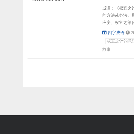
成语：《权宜之计》
的方法或办法。
应变、权宜之策
日程宴、计无所
四字成语
2
无施、计深虑远
权宜之计的意
退之书》：“非但
故事
权...