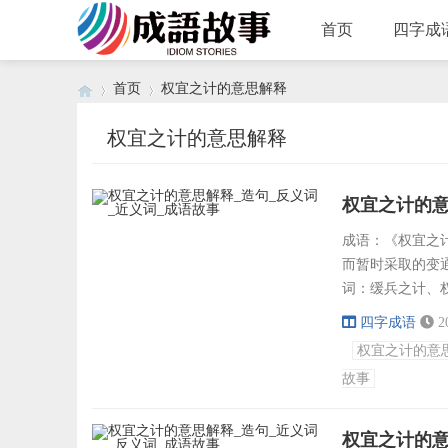
首页
四字成
首页
权宜之计的意思解释
权宜之计的意思解释
›
›
权宜之计的意
成语：《权宜之计》
而暂时采取的变
词：缓兵之计、
事、相机行事、
四字成语
2
远之策、锦囊妙
权宜之计的意
出、计上心来、
故事
才、计无返顾、..
权宜之计的意