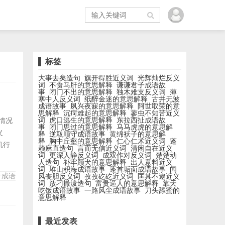
标签
大事去矣造句
旗开得胜近义词
光辉灿烂反义
词
不食马肝的意思解释
谦谦君子成语故
事
闭门不出的意思解释
独木难支反义词
薄
寒中人反义词
纸醉金迷的意思解释
古井无波
成语故事
夙兴夜寐的意思解释
阿世取荣的意
思解释
沉疴难起的意思解释
蓼虫不知苦近义
词
虎口逃生的意思解释
东拉西扯成语故
种情况
事
闭门思过的意思解释
马马虎虎的意思解
义
释
逆取顺守成语故事
黄绵袄子的意思解
释
胸中丘壑的意思解释
仁心仁术近义词
蓬
机行
赖麻直造句
言而无信近义词
清闲自在近义
词
更深人静反义词
成双作对反义词
楚楚动
、长
人造句
补牢顾犬的意思解释
出人意料近义
无所
词
堆山积海成语故事
蓬首垢面成语故事
闻
计成语
风丧胆反义词
孜孜矻矻近义词
匡其不逮近义
负
词
放刁撒泼造句
富贵逼人的意思解释
靠天
吃饭成语故事
一路风尘成语故事
刀头舔蜜的
意思解释
最近发表