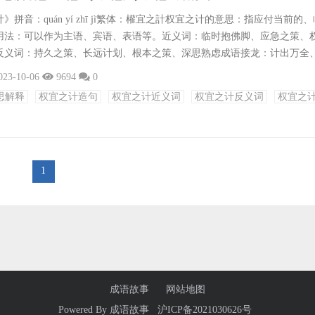
拼音：quán yí zhī jì繁体：權宜之計权宜之计的意思：指应付当前的
用法：可以作为主语、宾语、表语等。近义词：临时抱佛脚、应急之策、
反义词：持久之策、长远计划、根本之策、深思熟虑成语接龙：计出万全
出、计穷力尽、计上心头、计较之人、计获事宜、计无复之、计穷力竭、
023-10-06
9694
0
、计穷虑尽、计窍生风、计穷虑尽、计然之策、计穷虑极出处：宋·苏轼《
思解释
权宜之计造句
权宜之计近义词
权宜之计反义词
权宜之
权宜之计，岂非长策？”造句：1.面对突如其来的暴雨，他们只能用塑料
1
成语故事
网站地图
Powered By
成语故事
沪ICP备2021030626号